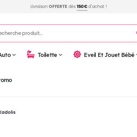
Livraison
OFFERTE
dès
150€
d'achat !
Auto
Toilette
Eveil Et Jouet Bébé
romo
Kadolis