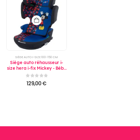
SIÈGE AUTO I-SIZE 100-150 CM
Siège auto réhausseur i-
size hera i-fix Mickey - Bébé
Confort
0
sur 5
129,00
€