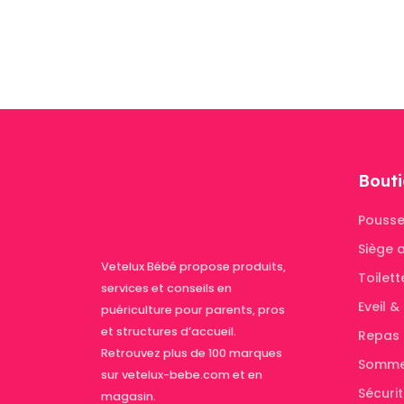
é
3
Bouti
Pousse
Siège 
Vetelux Bébé propose produits,
Toilett
services et conseils en
Eveil 
puériculture pour parents, pros
et structures d’accueil.
Repas
Retrouvez plus de 100 marques
Somme
sur vetelux-bebe.com et en
Sécuri
magasin.