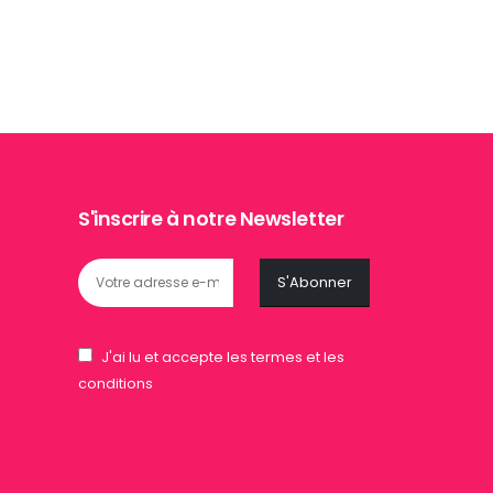
était :
est :
30,00 €.
15,00 €.
S'inscrire à notre Newsletter
J'ai lu et accepte les termes et les
conditions