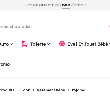
Livraison
OFFERTE
dès
150€
d'achat !
Auto
Toilette
Eveil Et Jouet Bébé
romo
Produits
Look
Vêtement Bébé
Pyjama