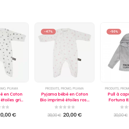
-47%
-50%
OMO
,
PYJAMA
PRODUITS
,
PROMO
,
PYJAMA
PRODUITS
,
PROM
é en Coton
Pyjama bébé en Coton
Pull à ca
étoiles gris
Bio imprimé étoiles rose
Fortuna 8
lis
Kadolis
d'
 5
0
sur 5
0
su
e
Le
Le
Le
20,00
€
20,00
€
38,00
€
30,00
€
rix
prix
prix
prix
nitial
actuel
initial
actuel