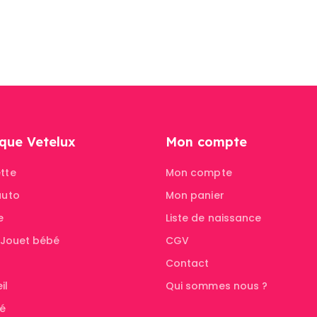
tait :
est :
était :
est :
8,00 €.
20,00 €.
38,00 €.
20,00 €.
que Vetelux
Mon compte
tte
Mon compte
auto
Mon panier
e
Liste de naissance
& Jouet bébé
CGV
Contact
il
Qui sommes nous ?
té