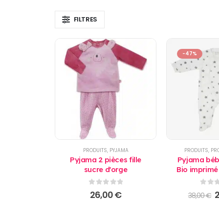
FILTRES
-47%
PRODUITS
,
PYJAMA
PRODUITS
,
PR
Pyjama 2 pièces fille
Pyjama béb
sucre d'orge
Bio imprimé 
Kado
0
sur 5
0
sur
L
26,00
€
38,00
€
p
i