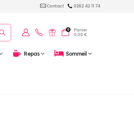
Contact
0262 42 11 74
Panier
0
0,00
€
Repas
Sommeil