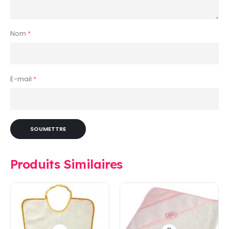
Nom
*
E-mail
*
Produits Similaires
Ce