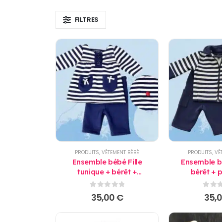
FILTRES
PRODUITS
,
VÊTEMENT BÉBÉ
PRODUITS
,
VÊ
Ensemble bébé Fille
Ensemble bé
tunique + bérêt +
bérêt + 
pantalon
0
sur 5
0
sur
35,00
€
35,