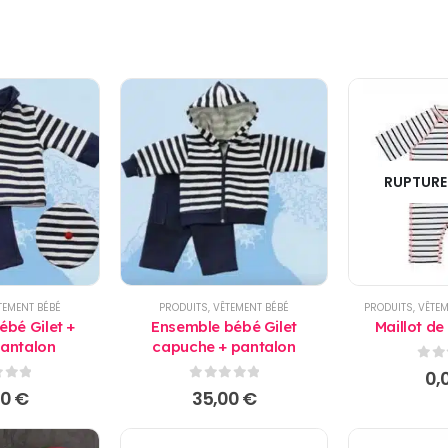
RUPTURE
TEMENT BÉBÉ
PRODUITS
,
VÊTEMENT BÉBÉ
PRODUITS
,
VÊTEM
bé Gilet +
Ensemble bébé Gilet
Maillot de
pantalon
capuche + pantalon
0
su
0,
 5
0
sur 5
00
€
35,00
€