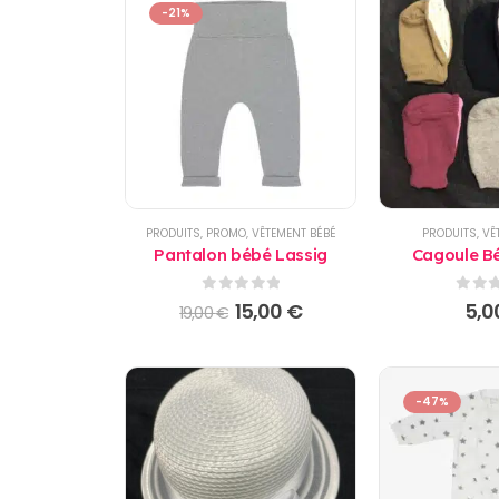
-21%
PRODUITS
,
PROMO
,
VÊTEMENT BÉBÉ
PRODUITS
,
VÊ
Pantalon bébé Lassig
Cagoule Bé
0
sur 5
0
sur
Le
Le
15,00
€
5,0
19,00
€
prix
prix
initial
actuel
était :
est :
19,00 €.
15,00 €.
-47%