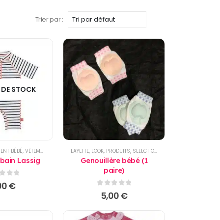
Trier par :
 DE STOCK
ENT BÉBÉ
,
VÊTEMENT ENFANTS
LAYETTE
,
LOOK
,
PRODUITS
,
SELECTIONS
,
VÊTEMENT BÉBÉ
 bain Lassig
Genouillère bébé (1
paire)
r 5
00
€
0
sur 5
5,00
€