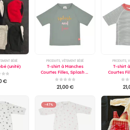
TEMENT BÉBÉ
PRODUITS
,
VÊTEMENT BÉBÉ
PRODUITS
,
V
bé (unité)
T-shirt à Manches
T-shirt
Courtes Filles, Splash et
Courtes Fi
Fun vert Lassig
corai
 5
0
€
0
sur 5
0
su
21,00
€
21
-47%