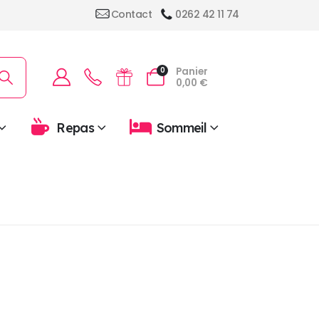
Contact
0262 42 11 74
Panier
0
0,00
€
Repas
Sommeil