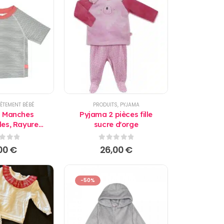
ÊTEMENT BÉBÉ
PRODUITS
,
PYJAMA
 à Manches
Pyjama 2 pièces fille
lles, Rayures
sucre d'orge
l lassig
r 5
0
sur 5
,00
€
26,00
€
-50%