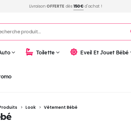
Livraison
OFFERTE
dès
150€
d'achat !
Auto
Toilette
Eveil Et Jouet Bébé
romo
Produits
Look
Vêtement Bébé
ébé