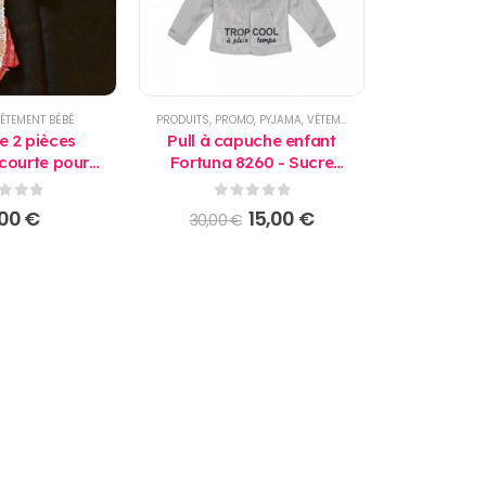
ÊTEMENT BÉBÉ
PRODUITS
,
PROMO
,
PYJAMA
,
VÊTEMENT BÉBÉ
e 2 pièces
Pull à capuche enfant
 courte pour
Fortuna 8260 - Sucre
 fille
d'Orge
r 5
0
sur 5
Le
Le
,00
€
15,00
€
30,00
€
prix
prix
initial
actuel
était :
est :
30,00 €.
15,00 €.