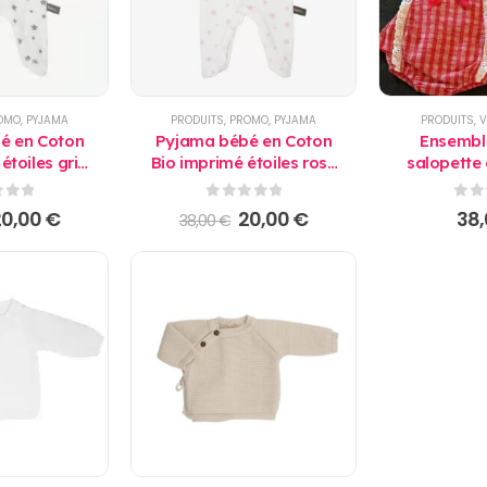
OMO
,
PYJAMA
PRODUITS
,
PROMO
,
PYJAMA
PRODUITS
,
V
é en Coton
Pyjama bébé en Coton
Ensembl
étoiles gris
Bio imprimé étoiles rose
salopette
lis
Kadolis
bébé
 5
0
sur 5
0
su
e
Le
Le
Le
20,00
€
20,00
€
38
38,00
€
rix
prix
prix
prix
nitial
actuel
initial
actuel
tait :
est :
était :
est :
8,00 €.
20,00 €.
38,00 €.
20,00 €.