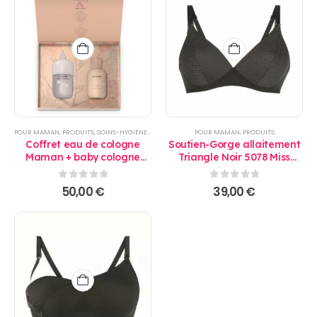
POUR MAMAN
,
PRODUITS
,
SOINS-HYGIÈNE
,
TOILETTE
POUR MAMAN
,
PRODUITS
Coffret eau de cologne
Soutien-Gorge allaitement
Maman + baby cologne
Triangle Noir 5078 Miss
Rose - Suavinex
Mimi - Anita
0
sur 5
0
sur 5
50,00
€
39,00
€