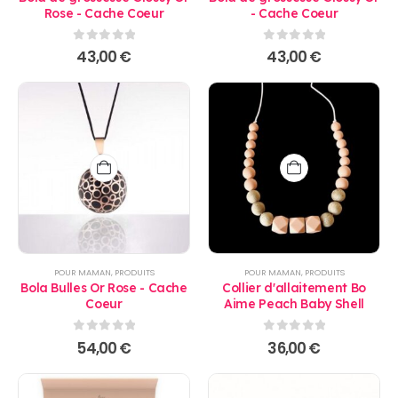
Rose - Cache Coeur
- Cache Coeur
0
sur 5
0
sur 5
43,00
€
43,00
€
POUR MAMAN
,
PRODUITS
POUR MAMAN
,
PRODUITS
Bola Bulles Or Rose - Cache
Collier d'allaitement Bo
Coeur
Aime Peach Baby Shell
0
sur 5
0
sur 5
54,00
€
36,00
€