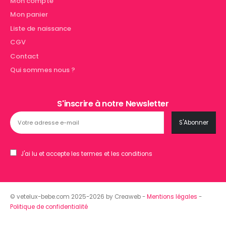
Mon compte
Mon panier
Liste de naissance
CGV
Contact
Qui sommes nous ?
S'inscrire à notre Newsletter
J'ai lu et accepte les termes et les conditions
© vetelux-bebe.com 2025-2026 by Creaweb -
Mentions légales
-
Politique de confidentialité