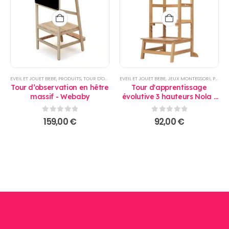
EVEIL ET JOUET BEBE
,
PRODUITS
,
TOUR D'OBSERVATION
EVEIL ET JOUET BEBE
,
JEUX MONTESSORI
,
PRODUITS
Tour d’observation en hêtre
Tour d'apprentissage
massif - Webaby
évolutive 3 hauteurs Nola -
Bébé Confort
0
sur 5
0
sur 5
159,00
€
92,00
€