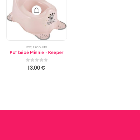
POT
,
PRODUITS
Pot bébé Minnie - Keeper
0
sur 5
13,00
€