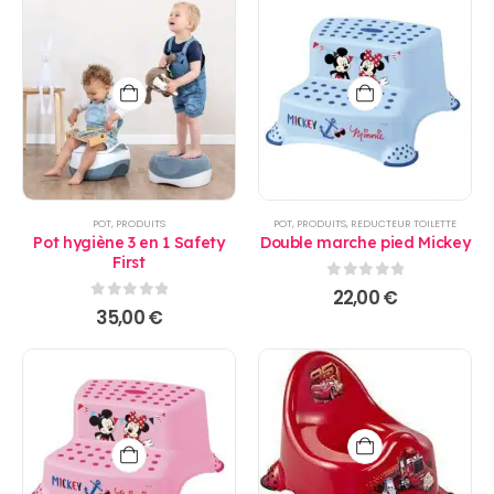
POT
,
PRODUITS
POT
,
PRODUITS
,
REDUCTEUR TOILETTE
Pot hygiène 3 en 1 Safety
Double marche pied Mickey
First
0
sur 5
22,00
€
0
sur 5
35,00
€