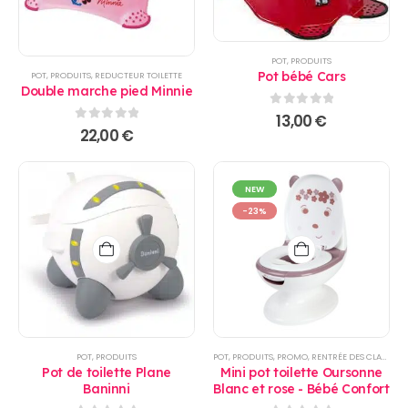
POT
,
PRODUITS
Pot bébé Cars
POT
,
PRODUITS
,
REDUCTEUR TOILETTE
Double marche pied Minnie
0
sur 5
13,00
€
0
sur 5
22,00
€
NEW
-23%
POT
,
PRODUITS
POT
,
PRODUITS
,
PROMO
,
RENTRÉE DES CLASSES
,
T
Pot de toilette Plane
Mini pot toilette Oursonne
Baninni
Blanc et rose - Bébé Confort