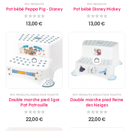
POT
,
PRODUITS
POT
,
PRODUITS
Pot bébé Peppa Pig - Disney
Pot bébé Disney Mickey
0
sur 5
0
sur 5
13,00
€
13,00
€
POT
,
PRODUITS
,
REDUCTEUR TOILETTE
POT
,
PRODUITS
,
REDUCTEUR TOILETTE
Double marche pied Igor
Double marche pied Reine
Pat Patrouille
des Neiges
0
sur 5
0
sur 5
22,00
€
22,00
€