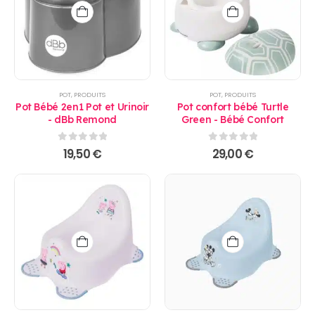
POT
,
PRODUITS
POT
,
PRODUITS
Pot Bébé 2en1 Pot et Urinoir
Pot confort bébé Turtle
- dBb Remond
Green - Bébé Confort
0
sur 5
0
sur 5
19,50
€
29,00
€