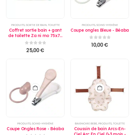
PRODUITS
,
SORTIE DE BAIN
,
TOILETTE
PRODUITS
,
SOINS-HYGIÈNE
Coffret sortie bain + gant
Coupe ongles Bleue - Béaba
de toilette Za ni mo 75x75
cm - Domiva
0
sur 5
10,00
€
0
sur 5
25,00
€
PRODUITS
,
SOINS-HYGIÈNE
BAIGNOIRE BEBE
,
PRODUITS
,
TOILETTE
Coupe Ongles Rose - Béaba
Coussin de bain Arcs-En-
Ciel Arc En Ciel 0-3 mois -