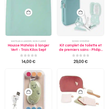
MATELAS A LANGER
,
NON CLASSÉ
SOINS-HYGIÈNE
Housse Matelas à langer
Kit complet de toilette et
Vert - Trois Kilos Sept
de premiers soins - Philips
AVENT
0
sur 5
0
sur 5
14,00
€
29,00
€