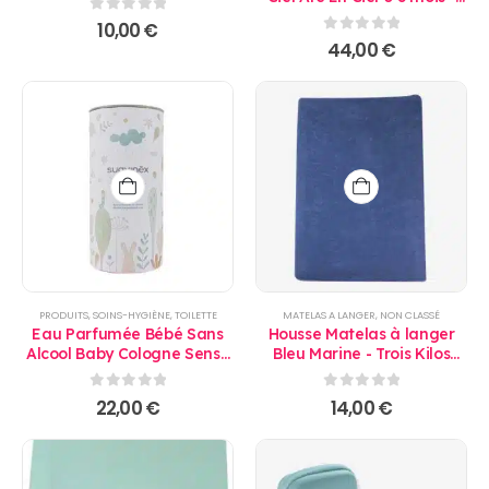
Candide
0
sur 5
10,00
€
0
sur 5
44,00
€
PRODUITS
,
SOINS-HYGIÈNE
,
TOILETTE
MATELAS A LANGER
,
NON CLASSÉ
Eau Parfumée Bébé Sans
Housse Matelas à langer
Alcool Baby Cologne Sense
Bleu Marine - Trois Kilos
100ml - Suavinex
Sept
0
sur 5
0
sur 5
22,00
€
14,00
€