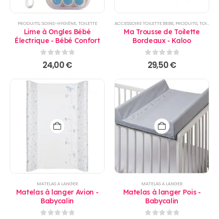
PRODUITS
,
SOINS-HYGIÈNE
,
TOILETTE
ACCESSOIRE TOILETTE BEBE
,
PRODUITS
,
TOILETTE
Lime à Ongles Bébé
Ma Trousse de Toilette
Électrique - Bébé Confort
Bordeaux - Kaloo
0
sur 5
0
sur 5
24,00
€
29,50
€
MATELAS A LANGER
MATELAS A LANGER
Matelas à langer Avion -
Matelas à langer Pois -
Babycalin
Babycalin