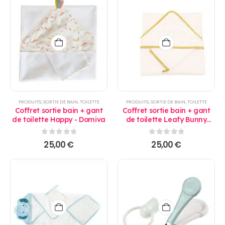
PRODUITS
,
SORTIE DE BAIN
,
TOILETTE
PRODUITS
,
SORTIE DE BAIN
,
TOILETTE
Coffret sortie bain + gant
Coffret sortie bain + gant
de toilette Happy - Domiva
de toilette Leafy Bunny
75x75 cm - Domiva
0
sur 5
0
sur 5
25,00
€
25,00
€