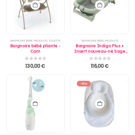
BAIGNOIRE BEBE
,
PRODUITS
,
TOILETTE
BAIGNOIRE BEBE
,
PRODUITS
Baignoire bébé pliante -
Baignoire Indigo Plus +
Cam
Insert nouveau-né Sage
Green - Maxi Cosi
0
sur 5
0
sur 5
130,00
€
116,00
€
-15%