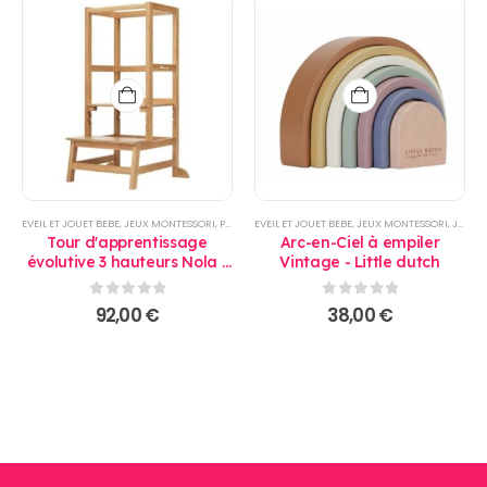
EVEIL ET JOUET BEBE
,
JEUX MONTESSORI
,
PRODUITS
EVEIL ET JOUET BEBE
,
REPAS
,
TOUR D'OBSERVATION
,
JEUX MONTESSORI
,
JOUETS BOIS
Tour d'apprentissage
Arc-en-Ciel à empiler
évolutive 3 hauteurs Nola -
Vintage - Little dutch
Bébé Confort
0
sur 5
0
sur 5
92,00
€
38,00
€