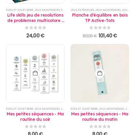
EVEIL ET JOUET BEBE
,
JEUX MONTESSORI
,
PRODUITS
JEUX EXTÉRIEURS
,
JEUX MONTESSORI
,
JOUETS BOIS
Life skills jeu de resolutions
Planche d'équilibre en bois
de problemes multicolore -
TP Active-Tots
Lisciani Giochi
0
sur 5
0
sur 5
Le
Le
24,00
€
101,40
€
169,00
€
prix
prix
initial
actuel
était :
est :
169,00 €.
101,40 €
EVEIL ET JOUET BEBE
,
JEUX MONTESSORI
,
JOUET BEBE
EVEIL ET JOUET BEBE
,
PRODUITS
,
JEUX MONTESSORI
,
JOUET BEBE
Mes petites séquences - Ma
Mes petites séquences - Ma
routine du soir
routine du matin
0
sur 5
0
sur 5
8,00
€
8,00
€