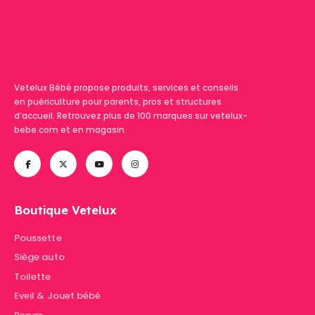
Vetelux Bébé propose produits, services et conseils
en puériculture pour parents, pros et structures
d’accueil. Retrouvez plus de 100 marques sur vetelux-
bebe.com et en magasin.
Boutique Vetelux
Poussette
Siège auto
Toilette
Eveil & Jouet bébé