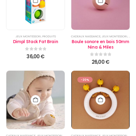
JEUX MONTESSORI
,
PRODUITS
CADEAUX NAISSANCE
,
JEUX MONTESSORI
,
JOUE
Dimpl Stack Fat Brain
Boule sonore en bois 50mm
Nina & Miles
0
sur 5
36,00
€
0
sur 5
26,00
€
-20%
CADEAUX NAISSANCE
,
JEUX MONTESSORI
,
JOUETS BOIS
CADEAUX NAISSANCE
,
PRODUITS
,
JEUX MONTESSORI
,
JOUE