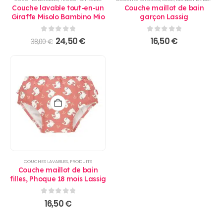
Couche lavable tout-en-un
Couche maillot de bain
Giraffe Misolo Bambino Mio
garçon Lassig
0
sur 5
0
sur 5
Le
Le
24,50
€
16,50
€
38,00
€
prix
prix
initial
actuel
était :
est :
38,00 €.
24,50 €.
COUCHES LAVABLES
,
PRODUITS
Couche maillot de bain
filles, Phoque 18 mois Lassig
0
sur 5
16,50
€