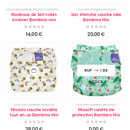
COUCHES LAVABLES
,
PRODUITS
,
SELECTIONS
,
TOILETTE
COUCHES LAVABLES
,
PRODUITS
Rouleaux de 160 voiles
Sac étanche couche sale
mioliner Bambino mio
Bambino Mio
0
sur 5
0
sur 5
14,00
€
20,00
€
RUPTURE DE
STOCK
COUCHES LAVABLES
,
PRODUITS
COUCHES LAVABLES
,
PRODUITS
Miosolo couche lavable
Miosoft culotte de
tout-en-un Bambino Mio
protection Bambino Mio
0
sur 5
0
sur 5
38,00
€
0,00
€