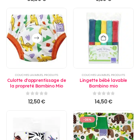
Ce
produit
a
plusieurs
variations.
Les
options
COUCHES LAVABLES
,
PRODUITS
COUCHES LAVABLES
,
PRODUITS
peuvent
Culotte d'apprentissage de
Lingette bébé lavable
être
la propreté Bambino Mio
Bambino mio
choisies
sur
0
sur 5
0
sur 5
12,50
€
14,50
€
la
page
du
-36%
produit