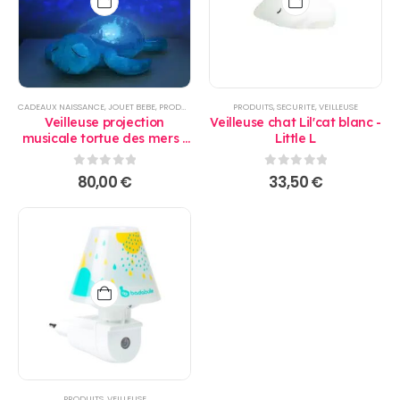
CADEAUX NAISSANCE
,
JOUET BEBE
,
PRODUITS
,
SECURITE
PRODUITS
,
VEILLEUSE
,
SECURITE
,
VEILLEUSE
Veilleuse projection
Veilleuse chat Lil'cat blanc -
musicale tortue des mers -
Little L
CloudB
0
sur 5
0
sur 5
80,00
€
33,50
€
PRODUITS
,
VEILLEUSE