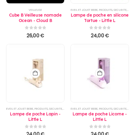
VEILLEUSE
EVEIL ET JOUET BEBE
,
PRODUITS
,
SECURITE
,
SECU
Cube B Veilleuse nomade
Lampe de poche en silicone
Ocean - Cloud B
Tortue - Little L
0
sur 5
0
sur 5
26,00
€
24,00
€
EVEIL ET JOUET BEBE
,
PRODUITS
,
SECURITE
,
SECURITE MAISON
EVEIL ET JOUET BEBE
,
VEILLEUSE
,
PRODUITS
,
SECURITE
,
SECU
Lampe de poche Lapin -
Lampe de poche Licorne -
Little L
Little L
0
sur 5
0
sur 5
24,00
€
24,00
€