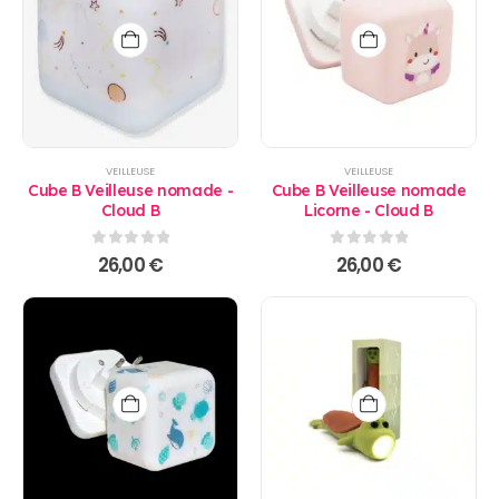
VEILLEUSE
VEILLEUSE
Cube B Veilleuse nomade -
Cube B Veilleuse nomade
Cloud B
Licorne - Cloud B
0
sur 5
0
sur 5
26,00
€
26,00
€