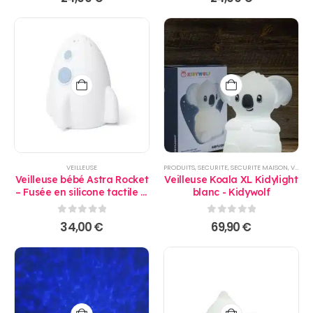
VEILLEUSE
PRODUITS
,
SECURITE
,
SECURITE MAISON
,
VEILLEUSE
Veilleuse bébé Astra Rocket
Veilleuse Koala XL Kidylight
– Fusée en silicone tactile &
blanc - Kidywolf
télécommande - Little L
0
sur 5
0
sur 5
34,00
€
69,90
€