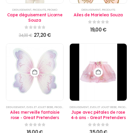
DEGUISEMENT
,
PRODUITS
,
PROMO
DEGUISEMENT
,
PRODUITS
Cape déguisement Licorne
Ailes de Marielea Souza
Souza
0
sur 5
19,00
€
0
sur 5
Le
Le
27,20
€
34,00
€
prix
prix
initial
actuel
était :
est :
34,00 €.
27,20 €.
DEGUISEMENT
,
EVEIL ET JOUET BEBE
,
PRODUITS
DEGUISEMENT
,
EVEIL ET JOUET BEBE
,
PRODUITS
Ailes merveille fantaisie
Jupe avec pétales de rose
rose - Great Pretenders
4-6 ans - Great Pretenders
0
sur 5
0
sur 5
16,00
€
35,00
€