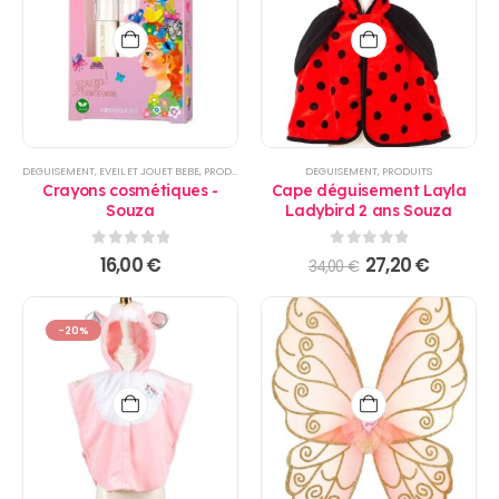
DEGUISEMENT
,
EVEIL ET JOUET BEBE
,
PRODUITS
DEGUISEMENT
,
PRODUITS
Crayons cosmétiques -
Cape déguisement Layla
Souza
Ladybird 2 ans Souza
0
sur 5
0
sur 5
Le
Le
16,00
€
27,20
€
34,00
€
prix
prix
initial
actuel
était :
est :
34,00 €.
27,20 €.
-20%