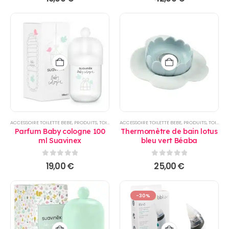
ACCESSOIRE TOILETTE BEBE
,
PRODUITS
,
TOILETTE
ACCESSOIRE TOILETTE BEBE
,
PRODUITS
,
TOILETTE
Parfum Baby cologne 100
Thermomètre de bain lotus
ml Suavinex
bleu vert Béaba
0
sur 5
0
sur 5
19,00
€
25,00
€
-30%