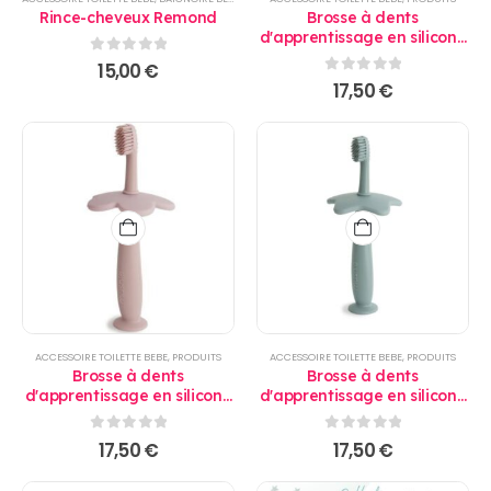
Rince-cheveux Remond
Brosse à dents
d'apprentissage en silicone
jaune - Mushie
0
sur 5
15,00
€
0
sur 5
17,50
€
ACCESSOIRE TOILETTE BEBE
,
PRODUITS
ACCESSOIRE TOILETTE BEBE
,
PRODUITS
Brosse à dents
Brosse à dents
d'apprentissage en silicone
d'apprentissage en silicone
rose - Mushie
vert - Mushie
0
sur 5
0
sur 5
17,50
€
17,50
€