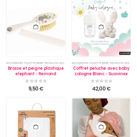
ACCESSOIRE TOILETTE BEBE
,
PRODUITS
,
SOINS-HYGIÈNE
ACCESSOIRE TOILETTE BEBE
,
PRODUITS
,
SOINS-HYGIÈNE
Brosse et peigne plastique
Coffret peluche avec baby
elephant - Remond
cologne Blanc - Suavinex
0
sur 5
0
sur 5
9,50
€
42,00
€