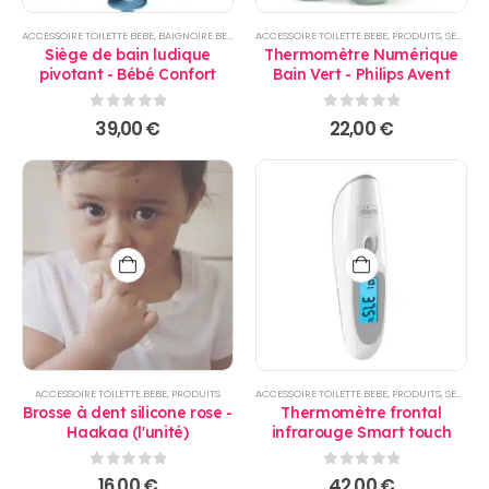
ACCESSOIRE TOILETTE BEBE
,
BAIGNOIRE BEBE
,
PRODUITS
ACCESSOIRE TOILETTE BEBE
,
PRODUITS
,
SECURITE BAIGNADE
Siège de bain ludique
Thermomètre Numérique
pivotant - Bébé Confort
Bain Vert - Philips Avent
0
sur 5
0
sur 5
39,00
€
22,00
€
ACCESSOIRE TOILETTE BEBE
,
PRODUITS
ACCESSOIRE TOILETTE BEBE
,
PRODUITS
,
SECURITE
Brosse à dent silicone rose -
Thermomètre frontal
Haakaa (l'unité)
infrarouge Smart touch
0
sur 5
0
sur 5
16,00
€
42,00
€