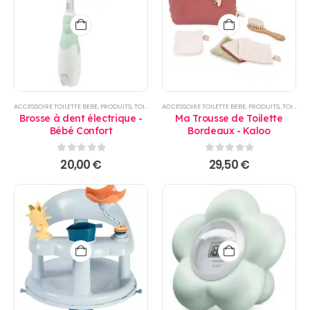
ACCESSOIRE TOILETTE BEBE
,
PRODUITS
,
TOILETTE
ACCESSOIRE TOILETTE BEBE
,
PRODUITS
,
TOILETTE
Brosse à dent électrique -
Ma Trousse de Toilette
Bébé Confort
Bordeaux - Kaloo
0
sur 5
0
sur 5
20,00
€
29,50
€