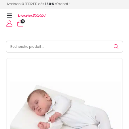
Livraison
OFFERTE
dès
150€
d'achat !
0