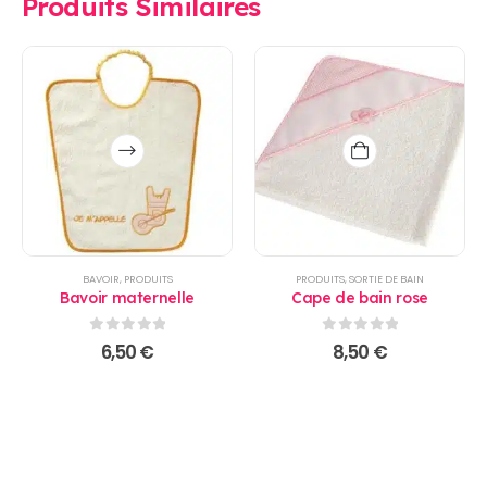
Produits Similaires
Ce
produit
a
plusieurs
variations.
Les
options
BAVOIR
,
PRODUITS
PRODUITS
,
SORTIE DE BAIN
peuvent
Bavoir maternelle
Cape de bain rose
être
choisies
0
sur 5
0
sur 5
6,50
€
8,50
€
sur
la
page
du
produit