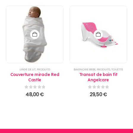
LINGE DE LIT
,
PRODUITS
BAIGNOIRE BEBE
,
PRODUITS
,
TOILETTE
Couverture miracle Red
Transat de bain fit
Castle
Angelcare
0
sur 5
0
sur 5
48,00
€
29,50
€