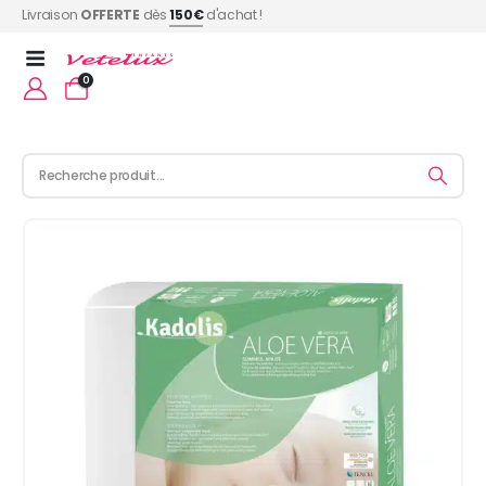
Livraison
OFFERTE
dès
150€
d'achat !
0