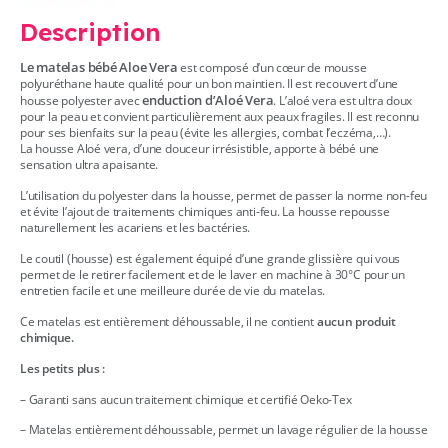
Description
Le matelas bébé Aloe Vera
est composé d’un cœur de mousse
polyuréthane haute qualité pour un bon maintien. Il est recouvert d’une
enduction d’Aloé Vera
housse polyester avec
. L’aloé vera est ultra doux
pour la peau et convient particulièrement aux peaux fragiles. Il est reconnu
pour ses bienfaits sur la peau (évite les allergies, combat l’eczéma,…).
La housse Aloé vera, d’une douceur irrésistible, apporte à bébé une
sensation ultra apaisante.
L’utilisation du polyester dans la housse, permet de passer la norme non-feu
et évite l’ajout de traitements chimiques anti-feu. La housse repousse
naturellement les acariens et les bactéries.
Le coutil (housse) est également équipé d’une grande glissière qui vous
permet de le retirer facilement et de le laver en machine à 30°C pour un
entretien facile et une meilleure durée de vie du matelas.
Ce matelas est entièrement déhoussable, il ne contient
aucun produit
chimique.
Les petits plus :
– Garanti sans aucun traitement chimique et certifié Oeko-Tex
– Matelas entièrement déhoussable, permet un lavage régulier de la housse