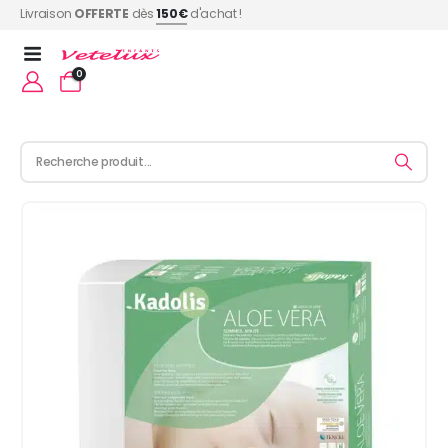
Livraison
OFFERTE
dès
150€
d'achat !
0