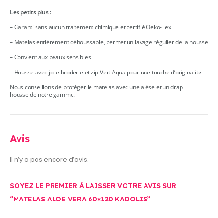
Les petits plus :
– Garanti sans aucun traitement chimique et certifié Oeko-Tex
– Matelas entièrement déhoussable, permet un lavage régulier de la housse
– Convient aux peaux sensibles
– Housse avec jolie broderie et zip Vert Aqua pour une touche d’originalité
Nous conseillons de protéger le matelas avec une
alèse
et un
drap
housse
de notre gamme.
Avis
Il n’y a pas encore d’avis.
SOYEZ LE PREMIER À LAISSER VOTRE AVIS SUR
“MATELAS ALOE VERA 60×120 KADOLIS”