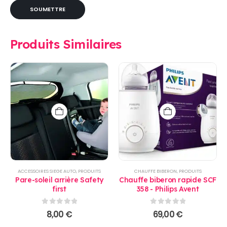
Produits Similaires
ACCESSOIRES SIEGE AUTO
,
PRODUITS
CHAUFFE BIBERON
,
PRODUITS
Pare-soleil arrière Safety
Chauffe biberon rapide SCF
first
358 - Philips Avent
0
sur 5
0
sur 5
8,00
€
69,00
€