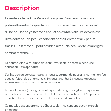
Description
Le matelas bébé Aloe Vera
est composé d’un cœur de mousse
polyuréthane haute qualité pour un bon maintien. Il est recouvert
d’une housse polyester avec
enduction d’Aloé Vera
. L’aloé vera est
ultra doux pour la peau et convient particulièrement aux peaux
fragiles. Il est reconnu pour ses bienfaits sur la peau (évite les allergies,
combat l’eczéma,…).
La housse Aloé vera, d’une douceur irrésistible, apporte à bébé une
sensation ultra apaisante.
L’utilisation du polyester dans la housse, permet de passer la norme non-feu
et évite l’ajout de traitements chimiques anti-feu. La housse repousse
naturellement les acariens et les bactéries.
Le coutil (housse) est également équipé d’une grande glissière qui vous
permet de le retirer facilement et de le laver en machine à 30°C pour un
entretien facile et une meilleure durée de vie du matelas.
Ce matelas est entièrement déhoussable, il ne contient
aucun produit
chimique.