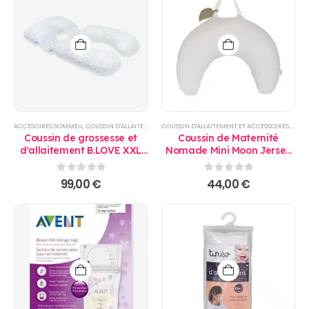
ACCESOIRES SOMMEIL
,
COUSSIN D'ALLAITEMENT ET ACCESSOIRES
COUSSIN D'ALLAITEMENT ET ACCESSOIRES
,
PRODUITS
,
REPAS
,
SOMMEIL
,
PROD
Coussin de grossesse et
Coussin de Maternité
d'allaitement B.LOVE XXL
Nomade Mini Moon Jersey
Oeko-Tex vert - Doomoo
Grid Beige - Candide
0
sur 5
0
sur 5
99,00
€
44,00
€