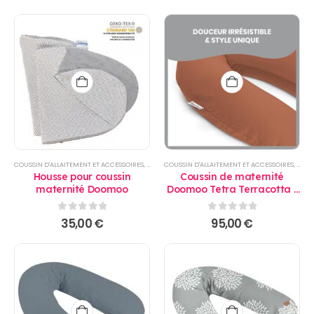
prix
prix
initial
actuel
était :
est :
64,50 €.
50,00 €.
COUSSIN D'ALLAITEMENT ET ACCESSOIRES
,
PRODUITS
COUSSIN D'ALLAITEMENT ET ACCESSOIRES
,
PROD
Housse pour coussin
Coussin de maternité
maternité Doomoo
Doomoo Tetra Terracotta -
Babymoov
0
sur 5
0
sur 5
35,00
€
95,00
€