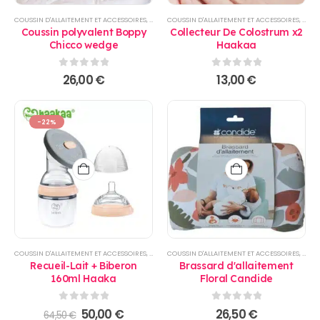
COUSSIN D'ALLAITEMENT ET ACCESSOIRES
,
PRODUITS
COUSSIN D'ALLAITEMENT ET ACCESSOIRES
,
REPAS
,
PROD
Coussin polyvalent Boppy
Collecteur De Colostrum x2
Chicco wedge
Haakaa
0
sur 5
0
sur 5
26,00
€
13,00
€
-22%
COUSSIN D'ALLAITEMENT ET ACCESSOIRES
,
PRODUITS
COUSSIN D'ALLAITEMENT ET ACCESSOIRES
,
PROMO
,
REPAS
,
TIRE LAIT
,
PROD
Recueil-Lait + Biberon
Brassard d'allaitement
160ml Haaka
Floral Candide
0
sur 5
0
sur 5
Le
Le
50,00
€
26,50
€
64,50
€