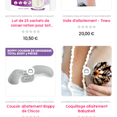
ACCESSOIRES BIBERON
,
COUSSIN D'ALLAITEMENT ET ACCESSOIRES
COUSSIN D'ALLAITEMENT ET ACCESSOIRES
Lot de 25 sachets de
Voile d'allaitement - Tineo
conservation pour lait
maternel transparent -
0
sur 5
20,00
€
Philips AVENT
0
sur 5
10,50
€
COUSSIN D'ALLAITEMENT ET ACCESSOIRES
,
PRODUITS
COUSSIN D'ALLAITEMENT ET ACCESSOIRES
,
REPAS
,
PROD
Coussin allaitement Boppy
Coquillage allaitement
de Chicco
Babyshell