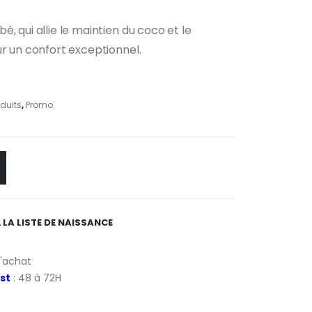
ix
, qui allie le maintien du coco et le
tuel
ur un confort exceptionnel.
 :
,20 €.
oduits
,
Promo
 LA LISTE DE NAISSANCE
d'achat
st
: 48 à 72H