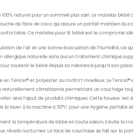
100% naturel pour un sommeil plus sain. Le matelas bébé c
che de fibre de coco qui assure un parfait maintien du co
a confortable. Ce matelas pour lit bébé est le compromis id
ation de l’air et une bonne évacuation de l’humidité, ce qui 
nti-allergique naturelle sans aucun traitement chimique sup
pour soutenir le bébé depuis sa naissance jusqu’à son passa
en Tencel® et polyester au confort moelleux. Le Tencel® e
ion naturellement climatisante permettant un couchage tou
éviter ainsi l’ajout de produits chimiques. Cette housse est
de la laver à la machine à 30°C pour une hygiène parfaite e
nt la température de bébé en toute saison, il évite la tra
x réveils nocturnes. La face de couchage se fait sur la part