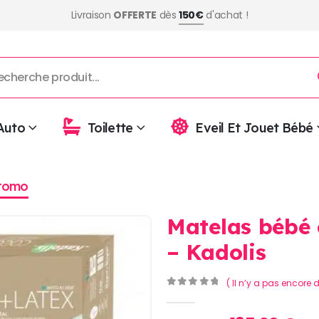
Livraison
OFFERTE
dès
150€
d'achat !
Auto
Toilette
Eveil Et Jouet Bébé
romo
Matelas bébé 
– Kadolis
( Il n’y a pas encore d
0
Sur 5