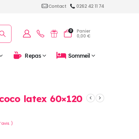
Contact
0262 42 11 74
Panier
0
0,00
€
Repas
Sommeil
coco latex 60×120
’avis. )