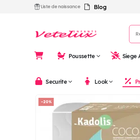
Blog
Liste de naissance
Poussette
Siege 
Securite
Look
P
-20%