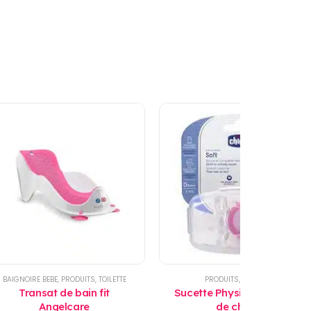
BAIGNOIRE BEBE
,
PRODUITS
,
TOILETTE
PRODUITS
,
SUCETTES
Transat de bain fit
Sucette Physio Soft 6-12 M
Angelcare
de chicco