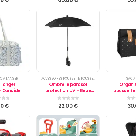
C A LANGER
ACCESSOIRES POUSSETTE
,
POUSSETTE
,
PRODUITS
SAC A
 langer
Ombrelle parasol
Organi
- Candide
protection UV - Bébé
poussette
Confort
Noir - 
 5
0
sur 5
0
su
00
€
22,00
€
30