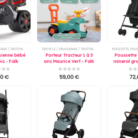
TRICYCLE / DRAISIENNE / TROTTINETTE
TRICYCLE / DRAISIENNE / TROTTINETTE
POUSSETTE
,
POUS
sienne bébé
Porteur Tracteur 1 à 3
Poussette
is - Falk
ans Maurice Vert - Falk
mineral gr
Co
 5
0
sur 5
0
su
00
€
59,00
€
72