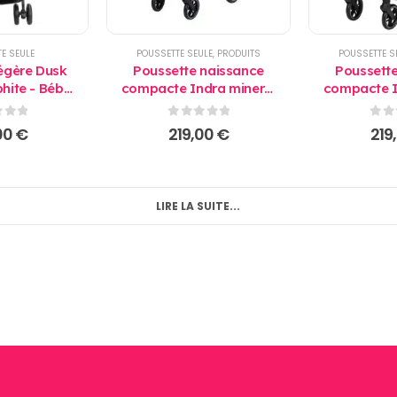
E SEULE
POUSSETTE SEULE
,
PRODUITS
POUSSETTE S
égère Dusk
Poussette naissance
Poussett
hite - Bébé
compacte Indra mineral
compacte I
ort
blue - Bébé Confort
graphite -
 5
0
sur 5
0
su
00
€
219,00
€
219
LIRE LA SUITE...