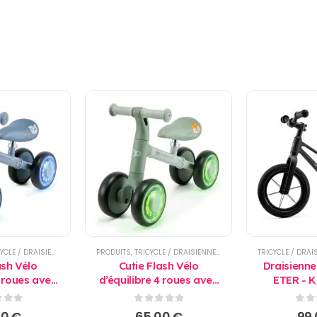
 / DRAISIENNE / TROTTINETTE
PRODUITS
,
TRICYCLE / DRAISIENNE / TROTTINETTE
ash Vélo
Cutie Flash Vélo
Draisienne
4 roues avec
d’équilibre 4 roues avec
ETER - K
ès 12 mois -
LED Vert – dès 12 mois -
kraft
Kinderkraft
 5
0
sur 5
0
su
00
€
65,00
€
99