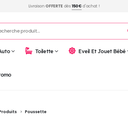
Livraison
OFFERTE
dès
150€
d'achat !
Auto
Toilette
Eveil Et Jouet Bébé
romo
Produits
Poussette