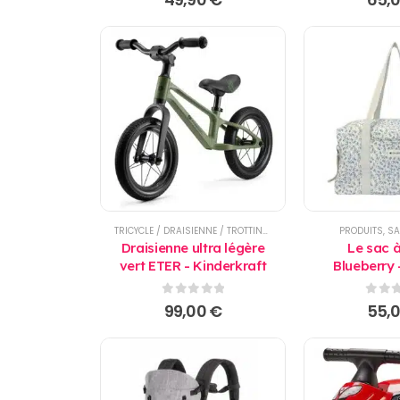
TRICYCLE / DRAISIENNE / TROTTINETTE
PRODUITS
,
SA
Draisienne ultra légère
Le sac à
vert ETER - Kinderkraft
Blueberry 
0
sur 5
0
sur
99,00
€
55,