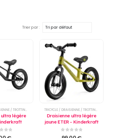
Trier par :
TRICYCLE / DRAISIENNE / TROTTINETTE
TRICYCLE / DRAISIENNE / TROTTINETTE
 ultra légère
Draisienne ultra légère
inderkraft
jaune ETER - Kinderkraft
r 5
0
sur 5
,00
€
99,00
€