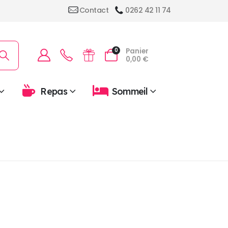
Contact
0262 42 11 74
Panier
0
0,00
€
Repas
Sommeil