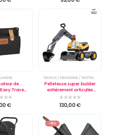
 LANGER
TRICYCLE / DRAISIENNE / TROTTINETTE
sateur de
Pelleteuse super builder
 Easy Travel
entièrement articulée
Badabulle
Volvo - Falk
r 5
0
sur 5
,00
€
130,00
€
-15%