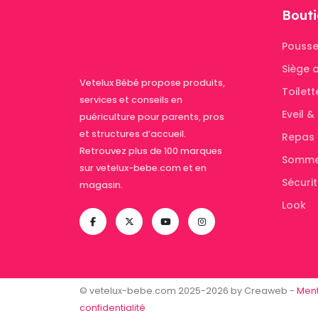
Bouti
Pousse
Siège 
Vetelux Bébé propose produits,
Toilett
services et conseils en
Eveil 
puériculture pour parents, pros
et structures d’accueil.
Repas
Retrouvez plus de 100 marques
Somme
sur vetelux-bebe.com et en
Sécuri
magasin.
Look
© vetelux-bebe.com 2025-2026 by Creaweb -
Ment
confidentialité