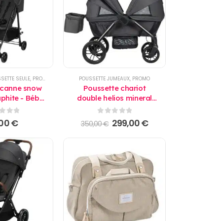
SETTE SEULE
,
PRODUITS
POUSSETTE JUMEAUX
,
PROMO
 canne snow
Poussette chariot
aphite - Bébé
double helios mineral
nfort
graphite - Bébé Confort
r 5
0
sur 5
Le
Le
,00
€
299,00
€
350,00
€
prix
prix
initial
actuel
était :
est :
350,00 €.
299,00 €.