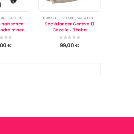
EULE
,
PRODUITS
POUSSETTE
,
PRODUITS
,
SAC A LANGER
e naissance
Sac à langer Genève II
ndra mineral
Gazelle - Béaba
 Bébé Confort
r 5
0
sur 5
,00
€
99,00
€