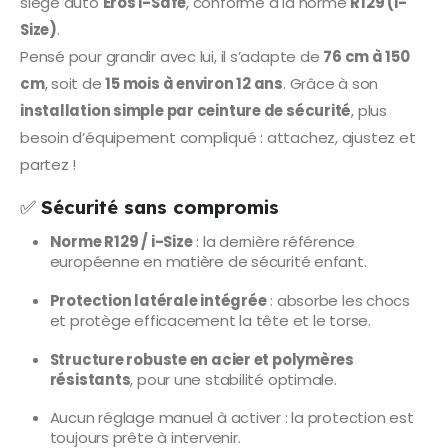
siège auto
Eros i-Safe
, conforme à la norme
R129 (i-
Size)
.
Pensé pour grandir avec lui, il s’adapte de
76 cm à 150
cm
, soit de
15 mois à environ 12 ans
. Grâce à son
installation simple par ceinture de sécurité
, plus
besoin d’équipement compliqué : attachez, ajustez et
partez !
✅
Sécurité sans compromis
Norme R129 / i-Size
: la dernière référence
européenne en matière de sécurité enfant.
Protection latérale intégrée
: absorbe les chocs
et protège efficacement la tête et le torse.
Structure robuste en acier et polymères
résistants
, pour une stabilité optimale.
Aucun réglage manuel à activer : la protection est
toujours prête à intervenir.