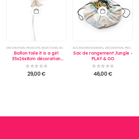
DECORATION
,
PRODUITS
,
SELECTIONS
,
SOMMEIL
ACCESOIRES SOMMEIL
,
DECORATION
,
PRODUITS
Ballon toile it is a girl
Sac de rangement Jungle -
35x26x8cm décoration
PLAY & GO
murale
0
sur 5
0
sur 5
29,00
€
46,00
€