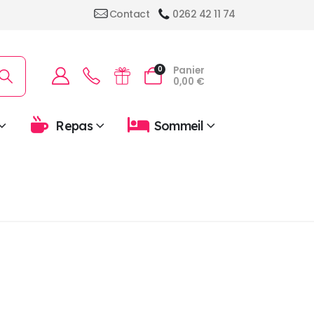
Contact
0262 42 11 74
Panier
0
0,00
€
Repas
Sommeil