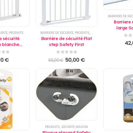
BARRIERE DE SEC
Barriere 
large Sa
URITE
,
PRODUITS
BARRIERE DE SECURITE
,
PRODUITS
,
PROMO
e sécurité
Barrière de sécurité Flat
0
su
42
e blanche
step Safety First
 First
 5
0
sur 5
Le
Le
00
€
50,00
€
65,00
€
prix
prix
initial
actuel
était :
est :
65,00 €.
50,00 €.
PRODUITS
,
SECURITE MAISON
Bloque placard Safety