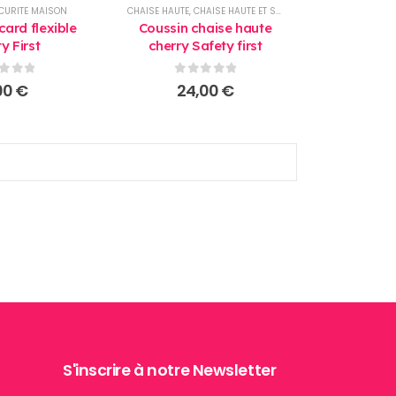
CURITE MAISON
CHAISE HAUTE
,
CHAISE HAUTE ET SIEGE
,
PRODUITS
card flexible
Coussin chaise haute
y First
cherry Safety first
r 5
0
sur 5
00
€
24,00
€
S'inscrire à notre Newsletter