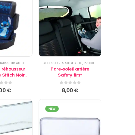
HAUSSEUR AUTO
ACCESSOIRES SIEGE AUTO
,
PRODUITS
o réhausseur
Pare-soleil arrière
 Stitch Noir -
Safety first
y First
r 5
0
sur 5
,00
€
8,00
€
NEW