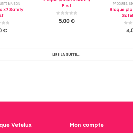
URITE MAISON
PRODUITS
,
SE
First
rs x7 Safety
Bloque pla
st
Safet
0
sur 5
5,00
€
 5
0
su
0
€
4,
LIRE LA SUITE...
que Vetelux
Mon compte