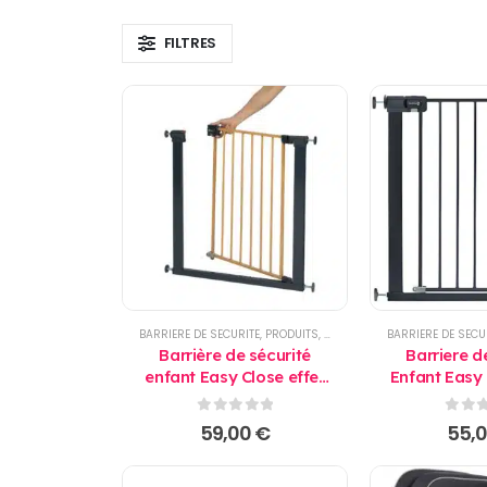
FILTRES
BARRIERE DE SECURITE
,
PRODUITS
,
SECURITE
BARRIERE DE SECU
Barrière de sécurité
Barriere d
enfant Easy Close effet
Enfant Easy 
bois - Safety First
Noir - Saf
0
sur 5
0
sur
59,00
€
55,