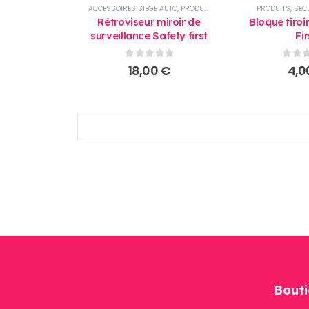
ACCESSOIRES SIEGE AUTO
,
PRODUITS
,
SELECTIONS
PRODUITS
,
SEC
Rétroviseur miroir de
Bloque tiroi
surveillance Safety first
Fir
0
sur 5
0
sur
18,00
€
4,0
Bouti