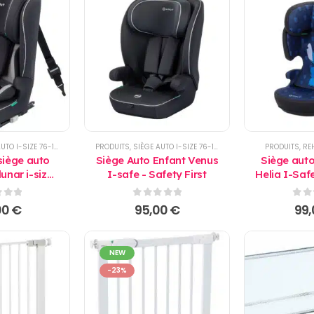
TO I-SIZE 76-150 CM
PRODUITS
,
SIÈGE AUTO I-SIZE 76-150 CM
PRODUITS
,
RE
siège auto
Siège Auto Enfant Venus
Siège aut
unar i-size
I-safe - Safety First
Helia I-Safe
fety First
Safet
 5
0
sur 5
0
su
00
€
95,00
€
99
NEW
-23%