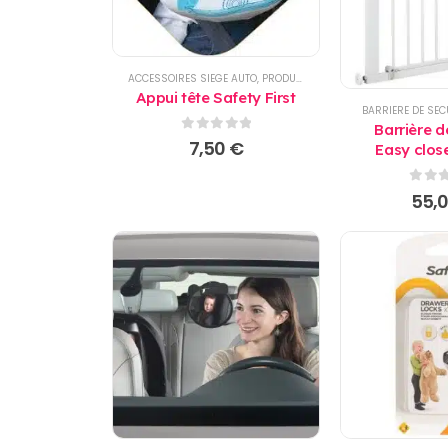
ACCESSOIRES SIEGE AUTO
,
PRODUITS
,
SIEGE AUTO
Appui tête Safety First
BARRIERE DE SEC
Barrière d
0
sur 5
7,50
€
Easy clos
Safety
0
sur
55,