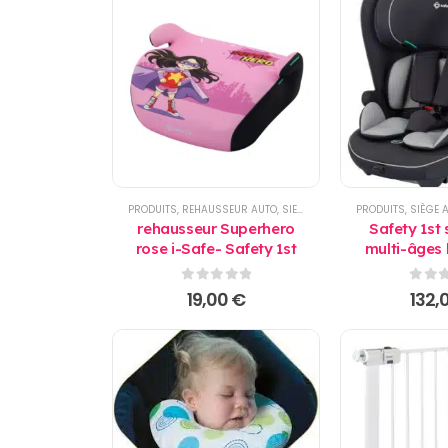
PRODUITS
,
REHAUSSEUR AUTO
,
SIEGE AUTO
PRODUITS
,
SIÈGE AU
rehausseur Superhero
Safety 1st 
rose i-Safe- Safety 1st
multi-âges l
black - Sa
0
sur 5
0
sur
19,00
€
132,