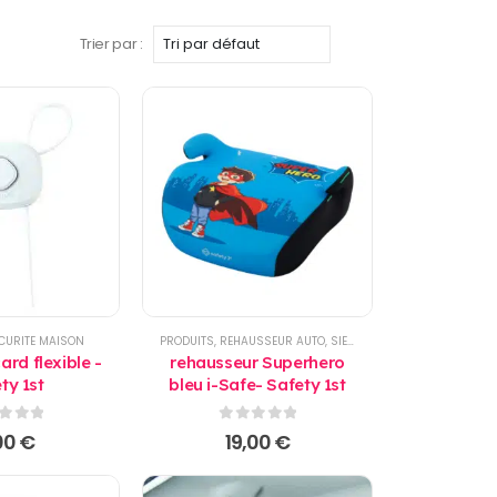
Trier par :
CURITE MAISON
PRODUITS
,
REHAUSSEUR AUTO
,
SIEGE AUTO
ard flexible -
rehausseur Superhero
ty 1st
bleu i-Safe- Safety 1st
r 5
0
sur 5
00
€
19,00
€