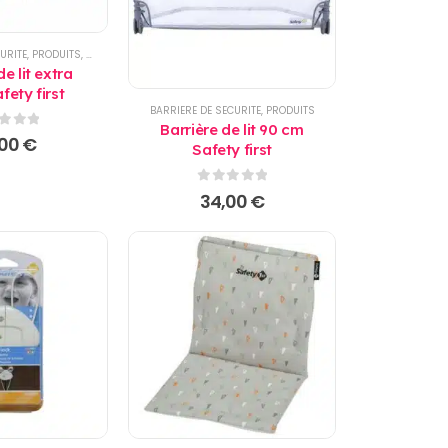
URITE
,
PRODUITS
,
SECURITE
de lit extra
fety first
BARRIERE DE SECURITE
,
PRODUITS
Barrière de lit 90 cm
r 5
,00
€
Safety first
0
sur 5
34,00
€