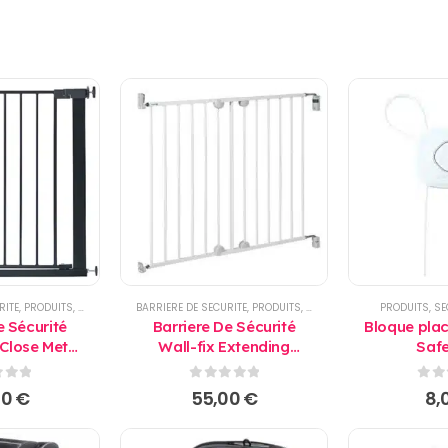
RITE
,
PRODUITS
,
SECURITE
BARRIERE DE SECURITE
,
PRODUITS
,
SECURITE
PRODUITS
,
SE
e Sécurité
Barriere De Sécurité
Bloque plac
Close Metal
Wall-fix Extending
Safe
ety First
Largeur de 62 à 102 Cm
- Safety First
 5
0
sur 5
0
su
00
€
55,00
€
8,