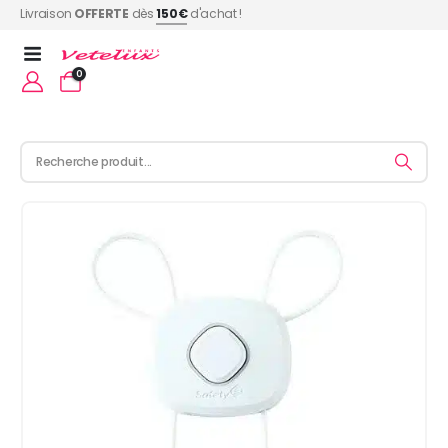
Livraison
OFFERTE
dès
150€
d'achat !
0