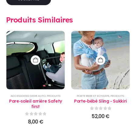
Produits Similaires
ACCESSOIRES SIEGE AUTO
,
PRODUITS
PORTE BEBE ET ECHARPE
,
PRODUITS
Pare-soleil arrière Safety
Porte-bébé Sling - Sukkiri
first
0
sur 5
52,00
€
0
sur 5
8,00
€