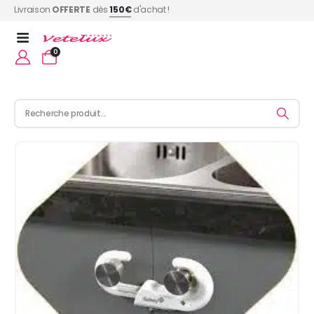
Livraison
OFFERTE
dès
150€
d'achat !
0