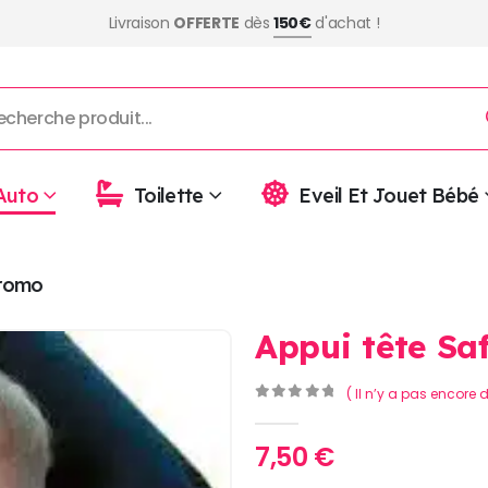
Livraison
OFFERTE
dès
150€
d'achat !
Auto
Toilette
Eveil Et Jouet Bébé
romo
Appui tête Saf
( Il n’y a pas encore d
0
Sur 5
7,50
€