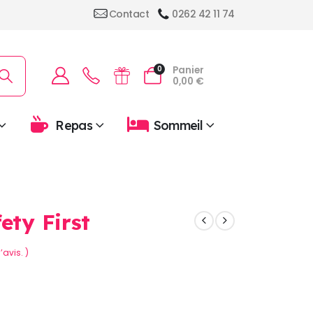
Contact
0262 42 11 74
Panier
0
0,00
€
Repas
Sommeil
ety First
’avis. )