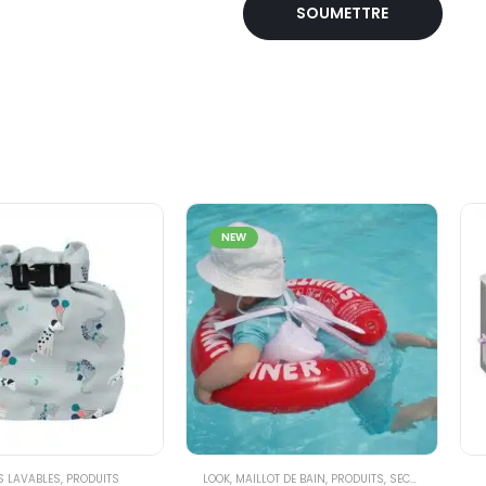
NEW
S LAVABLES
,
PRODUITS
LOOK
,
MAILLOT DE BAIN
,
PRODUITS
,
SECURITE
,
SECURI