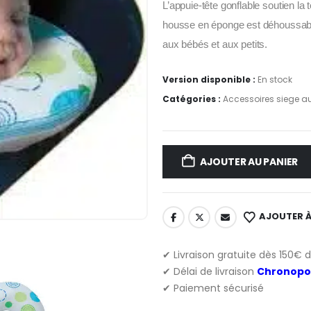
L’appuie-tête gonflable soutien la
housse en éponge est déhoussable
aux bébés et aux petits.
Version disponible :
En stock
Catégories :
Accessoires siege a
AJOUTER AU PANIER
AJOUTER À
✔ Livraison gratuite dès 150€ 
✔ Délai de livraison
Chronopo
✔ Paiement sécurisé