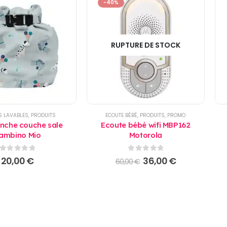
-40%
RUPTURE DE STOCK
S LAVABLES
,
PRODUITS
ECOUTE BÉBÉ
,
PRODUITS
,
PROMO
nche couche sale
Ecoute bébé wifi MBP162
ambino Mio
Motorola
0
sur 5
0
sur 5
Le
Le
20,00
€
36,00
€
60,00
€
prix
prix
initial
actuel
était :
est :
60,00 €.
36,00 €.