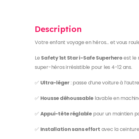
Description
Votre enfant voyage en héros… et vous roule
Le
Safety 1st Star i-Safe Superhero
est le
super-héros irrésistible pour les 4-12 ans.
✅
Ultra-léger
: passe d’une voiture à l’aut
✅
Housse déhoussable
lavable en machine 
✅
Appui-tête réglable
pour un maintien par
✅
Installation sans effort
avec la ceinture