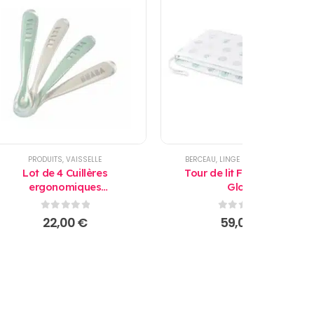
PRODUITS
,
VAISSELLE
BERCEAU
,
LINGE DE LIT
,
PRODUITS
Lot de 4 Cuillères
Tour de lit Forêt 190x35
ergonomiques
Gloop
d’apprentissage 2ème âge
Béaba
0
sur 5
0
sur 5
22,00
€
59,00
€