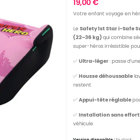
19,00
€
Votre enfant voyage en héro
Le
Safety 1st Star i-Safe 
(22–36 kg)
qui combine séc
super-héros irrésistible pour
✅
Ultra-léger
: passe d’une
✅
Housse déhoussable
lav
restent
✅
Appui-tête réglable
pou
✅
Installation sans effort
véhicule
Version disponible :
En stock