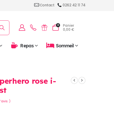
Contact
0262 42 11 74
Panier
0
0,00
€
Repas
Sommeil
perhero rose i-
st
’avis. )