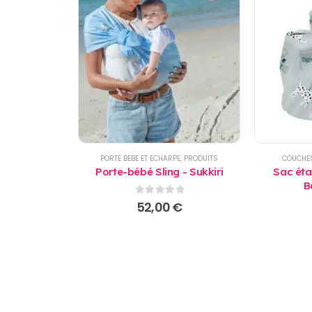
PORTE BEBE ET ECHARPE
,
PRODUITS
COUCHE
Porte-bébé Sling - Sukkiri
Sac éta
B
0
sur 5
52,00
€