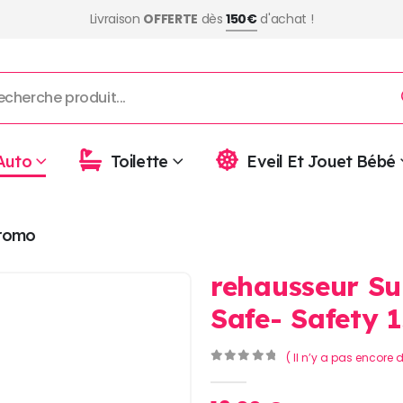
Livraison
OFFERTE
dès
150€
d'achat !
Auto
Toilette
Eveil Et Jouet Bébé
romo
rehausseur Su
Safe- Safety 1
( Il n’y a pas encore d
0
Sur 5