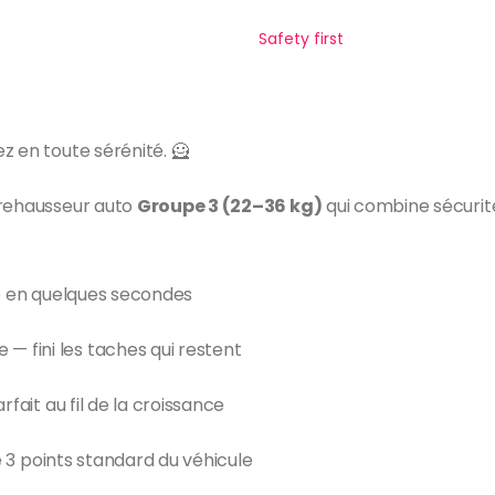
Safety first
z en toute sérénité. 🦸
 rehausseur auto
Groupe 3 (22–36 kg)
qui combine sécurité
re en quelques secondes
— fini les taches qui restent
fait au fil de la croissance
 3 points standard du véhicule