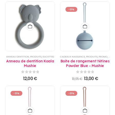
page
du
-31%
produit
ANNEAU DENTITION
,
PRODUITS
,
SUCETTES
CADEAUX NAISSANCE
,
PRODUITS
,
PROMO
,
REPA
Anneau de dentition Koala
Boite de rangement tétines
Mushie
Powder Blue – Mushie
0
sur 5
0
sur 5
Le
Le
12,00
€
13,00
€
18,95
€
prix
prix
initial
actuel
était :
est :
18,95 €.
13,00 €.
-31%
-31%