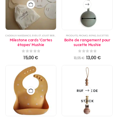
Ce
produit
a
plusieurs
variations.
Les
options
CADEAUX NAISSANCE
,
EVEIL ET JOUET BEBE
,
PRODUITS
PRODUITS
,
PROMO
,
REPAS
,
SUCETTES
peuvent
Milestone cards 'Cartes
Boite de rangement pour
être
étapes' Mushie
sucette Mushie
choisies
sur
0
sur 5
0
sur 5
Le
Le
15,00
€
13,00
€
18,95
€
la
prix
prix
initial
actuel
page
était :
est :
du
18,95 €.
13,00 €.
produit
RUPTURE DE
STOCK