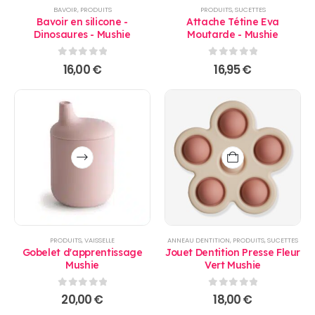
BAVOIR
,
PRODUITS
PRODUITS
,
SUCETTES
Bavoir en silicone -
Attache Tétine Eva
Dinosaures - Mushie
Moutarde - Mushie
0
sur 5
0
sur 5
16,00
€
16,95
€
Ce
produit
a
plusieurs
variations.
Les
options
PRODUITS
,
VAISSELLE
ANNEAU DENTITION
,
PRODUITS
,
SUCETTES
peuvent
Gobelet d'apprentissage
Jouet Dentition Presse Fleur
être
Mushie
Vert Mushie
choisies
sur
0
sur 5
0
sur 5
20,00
€
18,00
€
la