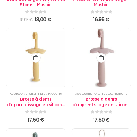
Stone – Mushie
Mushie
0
sur 5
0
sur 5
Le
Le
13,00
€
16,95
€
18,95
€
prix
prix
initial
actuel
était :
est :
18,95 €.
13,00 €.
ACCESSOIRE TOILETTE BEBE
,
PRODUITS
ACCESSOIRE TOILETTE BEBE
,
PRODUITS
Brosse à dents
Brosse à dents
d'apprentissage en silicone
d'apprentissage en silicone
jaune - Mushie
rose - Mushie
0
sur 5
0
sur 5
17,50
€
17,50
€