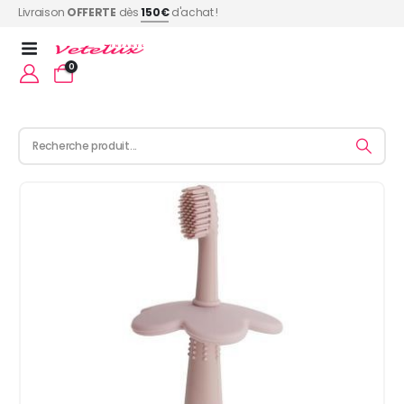
Livraison
OFFERTE
dès
150€
d'achat !
0