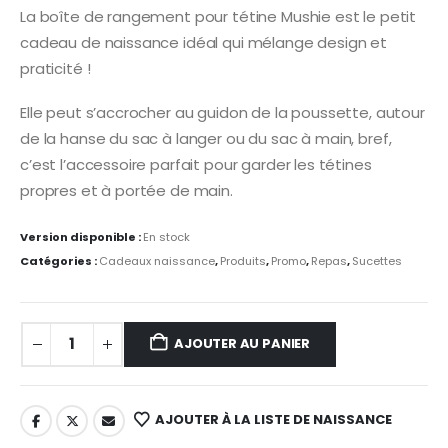
prix
prix
La boîte de rangement pour tétine Mushie est le petit
initial
actuel
cadeau de naissance idéal qui mélange design et
était :
est :
18,95 €.
13,00 €.
praticité !
Elle peut s’accrocher au guidon de la poussette, autour
de la hanse du sac à langer ou du sac à main, bref,
c’est l’accessoire parfait pour garder les tétines
propres et à portée de main.
Version disponible :
En stock
Catégories :
Cadeaux naissance
,
Produits
,
Promo
,
Repas
,
Sucettes
AJOUTER AU PANIER
AJOUTER À LA LISTE DE NAISSANCE