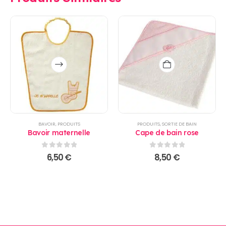
Ce
produit
a
plusieurs
variations.
Les
options
BAVOIR
,
PRODUITS
PRODUITS
,
SORTIE DE BAIN
peuvent
Bavoir maternelle
Cape de bain rose
être
choisies
0
sur 5
0
sur 5
6,50
€
8,50
€
sur
la
page
du
produit