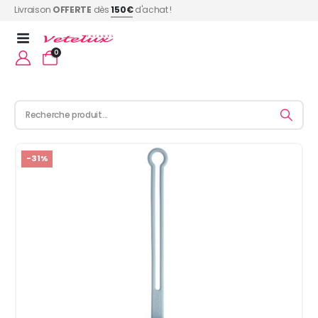
Livraison
OFFERTE
dès
150€
d'achat !
0
-31%