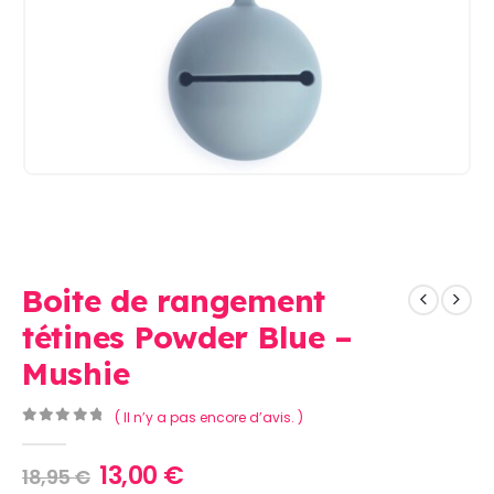
Boite de rangement
tétines Powder Blue –
Mushie
( Il n’y a pas encore d’avis. )
0
Sur 5
Le
Le
13,00
€
18,95
€