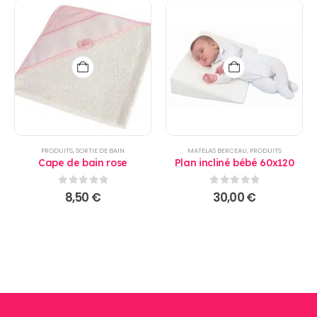
PRODUITS
,
SORTIE DE BAIN
MATELAS BERCEAU
,
PRODUITS
Cape de bain rose
Plan incliné bébé 60x120
0
sur 5
0
sur 5
8,50
€
30,00
€