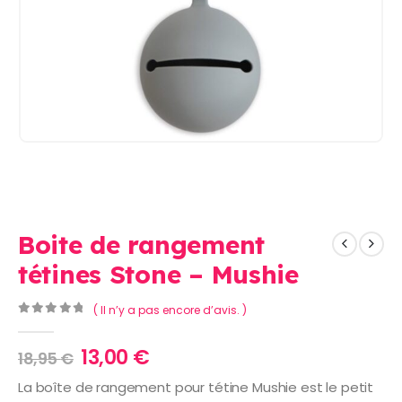
Boite de rangement
tétines Stone – Mushie
( Il n’y a pas encore d’avis. )
0
Sur 5
Le
Le
13,00
€
18,95
€
prix
prix
La boîte de rangement pour tétine Mushie est le petit
initial
actuel