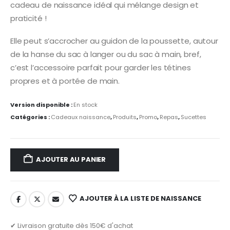
cadeau de naissance idéal qui mélange design et
était :
est :
18,95 €.
13,00 €.
praticité !
Elle peut s’accrocher au guidon de la poussette, autour
de la hanse du sac à langer ou du sac à main, bref,
c’est l’accessoire parfait pour garder les tétines
propres et à portée de main.
Version disponible :
En stock
Catégories :
Cadeaux naissance
,
Produits
,
Promo
,
Repas
,
Sucettes
AJOUTER AU PANIER
AJOUTER À LA LISTE DE NAISSANCE
✔ Livraison gratuite dès 150€ d'achat