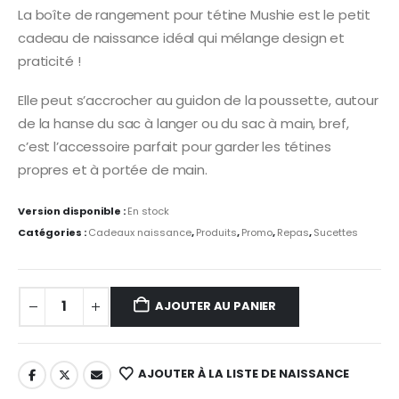
prix
prix
La boîte de rangement pour tétine Mushie est le petit
initial
actuel
cadeau de naissance idéal qui mélange design et
était :
est :
18,95 €.
13,00 €.
praticité !
Elle peut s’accrocher au guidon de la poussette, autour
de la hanse du sac à langer ou du sac à main, bref,
c’est l’accessoire parfait pour garder les tétines
propres et à portée de main.
Version disponible :
En stock
Catégories :
Cadeaux naissance
,
Produits
,
Promo
,
Repas
,
Sucettes
AJOUTER AU PANIER
AJOUTER À LA LISTE DE NAISSANCE