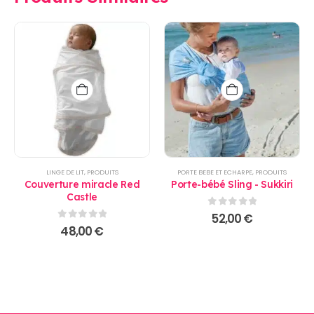
LINGE DE LIT
,
PRODUITS
PORTE BEBE ET ECHARPE
,
PRODUITS
Couverture miracle Red
Porte-bébé Sling - Sukkiri
Castle
0
sur 5
52,00
€
0
sur 5
48,00
€