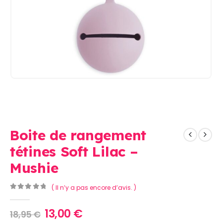
Boite de rangement
tétines Soft Lilac –
Mushie
( Il n’y a pas encore d’avis. )
0
Sur 5
Le
Le
13,00
€
18,95
€