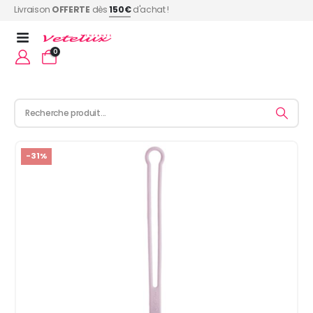
Livraison
OFFERTE
dès
150€
d'achat !
0
-31%