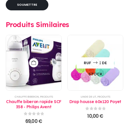
Produits Similaires
RUPTURE DE
STOCK
CHAUFFE BIBERON
,
PRODUITS
LINGE DE LIT
,
PRODUITS
Chauffe biberon rapide SCF
Drap housse 60x120 Poyet
358 - Philips Avent
0
sur 5
10,00
€
0
sur 5
69,00
€