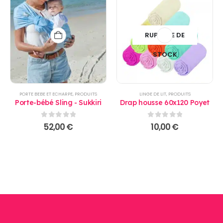
RUPTURE DE
STOCK
PORTE BEBE ET ECHARPE
,
PRODUITS
LINGE DE LIT
,
PRODUITS
Porte-bébé Sling - Sukkiri
Drap housse 60x120 Poyet
0
sur 5
0
sur 5
52,00
€
10,00
€