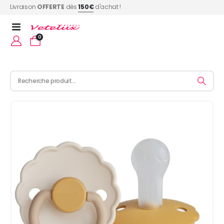
Livraison
OFFERTE
dès
150€
d'achat !
0