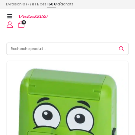
Livraison
OFFERTE
dès
150€
d'achat !
0