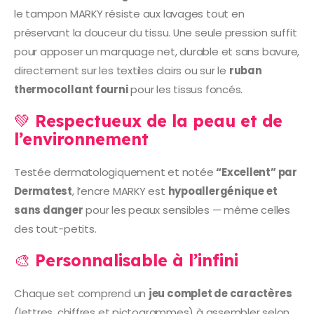
le tampon MARKY résiste aux lavages tout en
préservant la douceur du tissu. Une seule pression suffit
pour apposer un marquage net, durable et sans bavure,
directement sur les textiles clairs ou sur le
ruban
thermocollant fourni
pour les tissus foncés.
💚
Respectueux de la peau et de
l’environnement
Testée dermatologiquement et notée
“Excellent” par
Dermatest
, l’encre MARKY est
hypoallergénique et
sans danger
pour les peaux sensibles — même celles
des tout-petits.
🎨
Personnalisable à l’infini
Chaque set comprend un
jeu complet de caractères
(lettres, chiffres et pictogrammes) à assembler selon