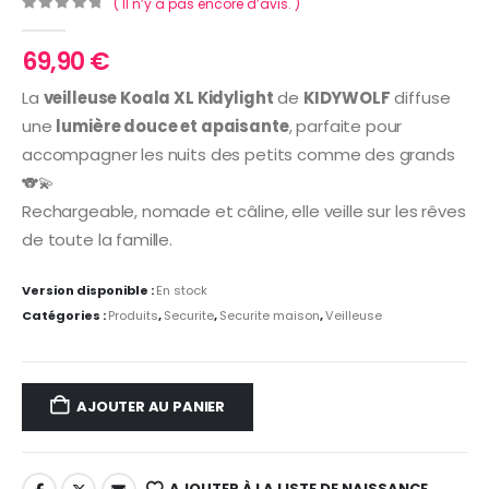
( Il n’y a pas encore d’avis. )
0
Sur 5
69,90
€
La
veilleuse Koala XL Kidylight
de
KIDYWOLF
diffuse
une
lumière douce et apaisante
, parfaite pour
accompagner les nuits des petits comme des grands
🐨💫
Rechargeable, nomade et câline, elle veille sur les rêves
de toute la famille.
Version disponible :
En stock
Catégories :
Produits
,
Securite
,
Securite maison
,
Veilleuse
AJOUTER AU PANIER
AJOUTER À LA LISTE DE NAISSANCE