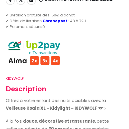
✔ Livraison gratuite dès 150€ d'achat
✔ Délai de livraison
Chronopost
: 48 à 72H
✔ Paiement sécurisé
KIDYWOLF
Description
Offrez à votre enfant des nuits paisibles avec la
Veilleuse Koala XL – Kidylight – KIDYWOLF
🐨✨
À la fois
douce, décorative et rassurante
, cette
veilleuse géante de
30 cm
crée une atmosphère