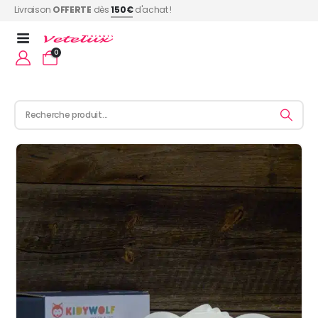
Livraison
OFFERTE
dès
150€
d'achat !
0