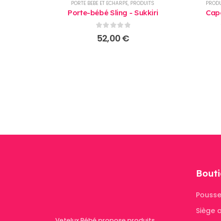
PORTE BEBE ET ECHARPE
,
PRODUITS
PRODU
Porte-bébé Sling - Sukkiri
Cape
0
sur 5
52,00
€
Bouti
Pousse
Siège 
Vetelux Bébé propose produits,