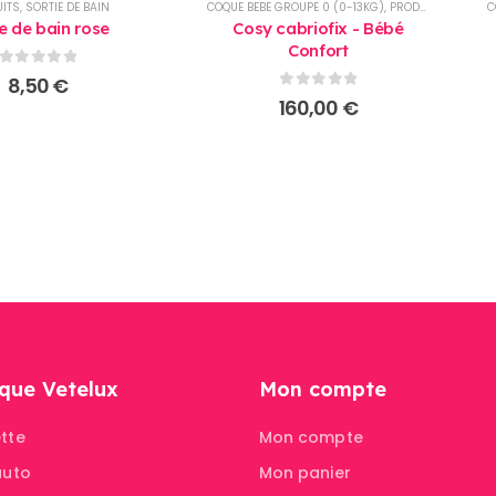
ITS
,
SORTIE DE BAIN
COQUE BEBE GROUPE 0 (0-13KG)
,
PRODUITS
C
 de bain rose
Cosy cabriofix - Bébé
Confort
0
sur 5
8,50
€
0
sur 5
160,00
€
que Vetelux
Mon compte
tte
Mon compte
auto
Mon panier