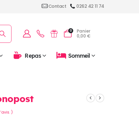
Contact
0262 42 11 74
Panier
0
0,00
€
Repas
Sommeil
onopost
’avis. )