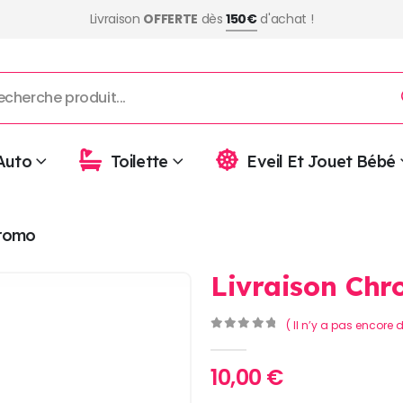
Livraison
OFFERTE
dès
150€
d'achat !
Auto
Toilette
Eveil Et Jouet Bébé
romo
Livraison Chr
( Il n’y a pas encore d
0
Sur 5
10,00
€