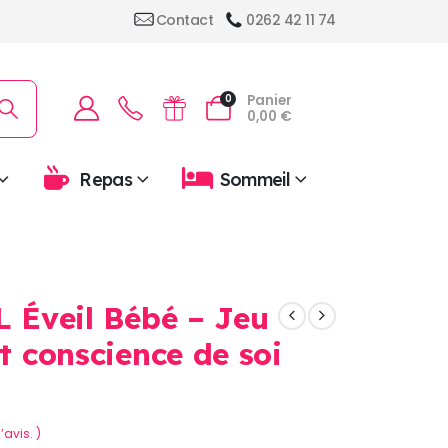
Contact
0262 42 11 74
Panier
0
0,00
€
Repas
Sommeil
L Éveil Bébé – Jeu
et conscience de soi
’avis. )