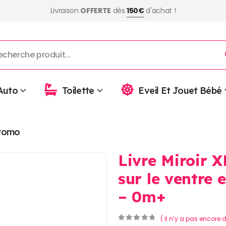
Livraison
OFFERTE
dès
150€
d'achat !
Auto
Toilette
Eveil Et Jouet Bébé
romo
Livre Miroir X
sur le ventre 
– 0m+
( Il n’y a pas encore d