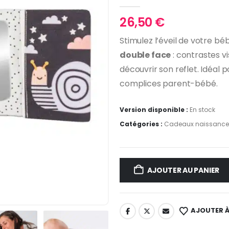
0
Sur 5
26,50
€
Stimulez l’éveil de votre b
double face
: contrastes vi
découvrir son reflet. Idéal 
complices parent-bébé.
Version disponible :
En stock
Catégories :
Cadeaux naissance
AJOUTER AU PANIER
AJOUTER À