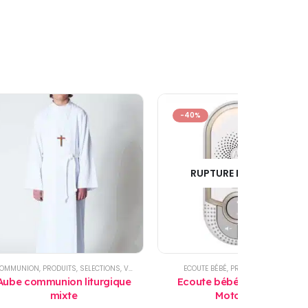
-40%
RUPTURE DE STOCK
OMMUNION
,
PRODUITS
,
SELECTIONS
,
VÊTEMENT ENFANTS
ECOUTE BÉBÉ
,
PRODUITS
,
PROMO
Aube communion liturgique
Ecoute bébé wifi MBP162
mixte
Motorola