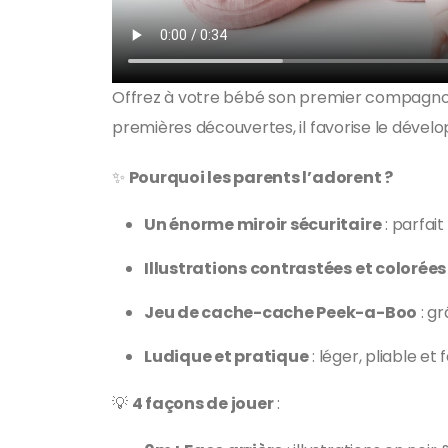
Offrez à votre bébé son premier compagno
premières découvertes, il favorise le déve
✨
Pourquoi les parents l’adorent ?
Un énorme miroir sécuritaire
: parfai
Illustrations contrastées et colorées
Jeu de cache-cache Peek-a-Boo
: gr
Ludique et pratique
: léger, pliable et
💡
4 façons de jouer
: