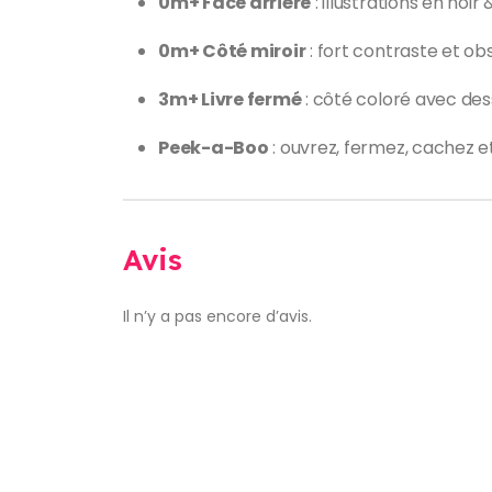
0m+ Face arrière
: illustrations en noi
0m+ Côté miroir
: fort contraste et ob
3m+ Livre fermé
: côté coloré avec dess
Peek-a-Boo
: ouvrez, fermez, cachez e
Avis
Il n’y a pas encore d’avis.