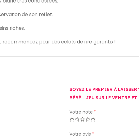
r & blanc très contrastées.
servation de son reflet.
ins riches.
t recommencez pour des éclats de rire garantis !
SOYEZ LE PREMIER À LAISSER 
BÉBÉ – JEU SUR LE VENTRE ET
Votre note
*
Votre avis
*