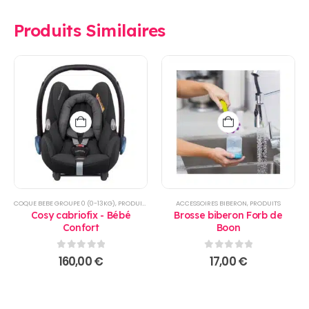
Produits Similaires
COQUE BEBE GROUPE 0 (0-13KG)
,
PRODUITS
ACCESSOIRES BIBERON
,
PRODUITS
Cosy cabriofix - Bébé
Brosse biberon Forb de
Confort
Boon
0
sur 5
0
sur 5
160,00
€
17,00
€