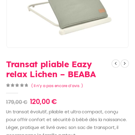
Transat pliable Eazy
relax Lichen – BEABA
( Il n’y a pas encore d’avis. )
0
Sur 5
Le
Le
120,00
€
179,00
€
prix
prix
Un transat évolutif, pliable et ultra compact, conçu
initial
actuel
pour offrir confort et sécurité à bébé dès la naissance.
était :
est :
179,00 €.
120,00 €.
Léger, pratique et livré avec son sac de transport, il