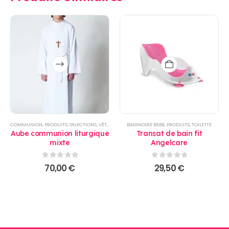
Ce
produit
a
plusieurs
variations.
Les
options
COMMUNION
,
PRODUITS
,
SELECTIONS
,
VÊTEMENT ENFANTS
BAIGNOIRE BEBE
,
PRODUITS
,
TOILETTE
peuvent
Aube communion liturgique
Transat de bain fit
être
mixte
Angelcare
choisies
sur
0
sur 5
0
sur 5
70,00
€
29,50
€
la
page
du
produit