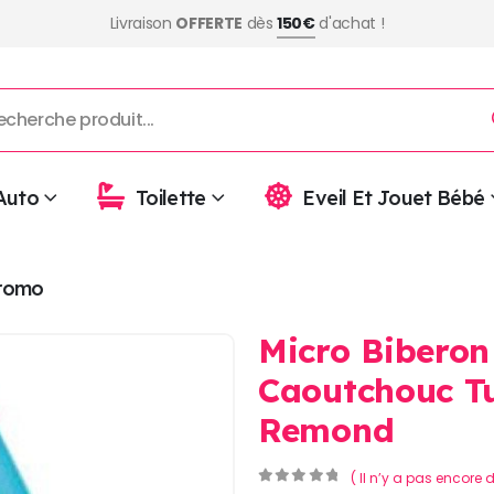
Livraison
OFFERTE
dès
150€
d'achat !
Auto
Toilette
Eveil Et Jouet Bébé
romo
Micro Biberon
Caoutchouc T
Remond
( Il n’y a pas encore d