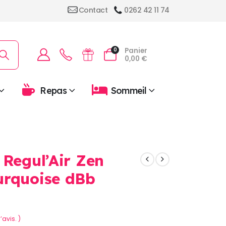
Contact
0262 42 11 74
Panier
0
0,00
€
Repas
Sommeil
 Regul’Air Zen
urquoise dBb
’avis. )