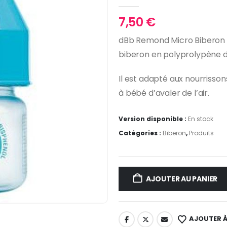
0
Sur 5
7,50
€
dBb Remond Micro Biberon 
biberon en polyprolypène 
Il est adapté aux nourrisson
à bébé d’avaler de l’air.
Version disponible :
En stock
Catégories :
Biberon
,
Produits
AJOUTER AU PANIER
AJOUTER À