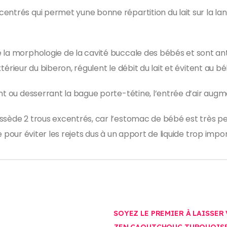
ntrés qui permet yune bonne répartition du lait sur la langu
 la morphologie de la cavité buccale des bébés et sont anti
extérieur du biberon, régulent le débit du lait et évitent au b
nt ou desserrant la bague porte-tétine, l’entrée d’air augm
ède 2 trous excentrés, car l’estomac de bébé est très petit 
ble pour éviter les rejets dus à un apport de liquide trop impo
SOYEZ LE PREMIER À LAISSER
ZEN CAOUTCHOUC TURQUOIS