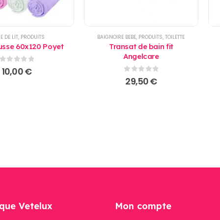
E DE LIT
,
PRODUITS
BAIGNOIRE BEBE
,
PRODUITS
,
TOILETTE
usse 60x120 Poyet
Transat de bain fit
Angelcare
0
sur 5
10,00
€
0
sur 5
29,50
€
que Vetelux
Mon compte