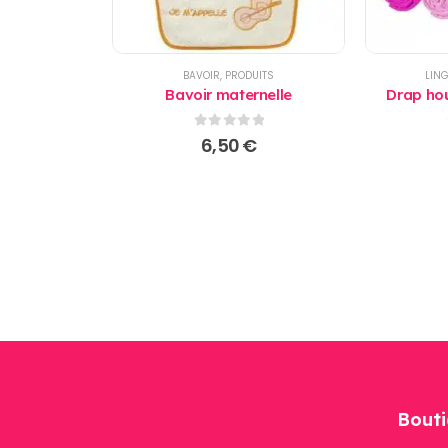
BAVOIR
,
PRODUITS
LING
Bavoir maternelle
Drap ho
0
sur 5
6,50
€
Bouti