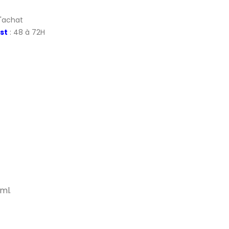
d'achat
st
: 48 à 72H
0ml.