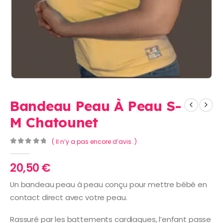
Bandeau Peau À Peau S-
M Chatounet
( Il n’y a pas encore d’avis. )
0
Sur 5
20,50
€
Un bandeau peau à peau conçu pour mettre bébé en
contact direct avec votre peau.
Rassuré par les battements cardiaques, l’enfant passe