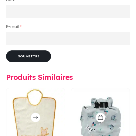
E-mail
*
Produits Similaires
Ce
produit
a
plusieurs