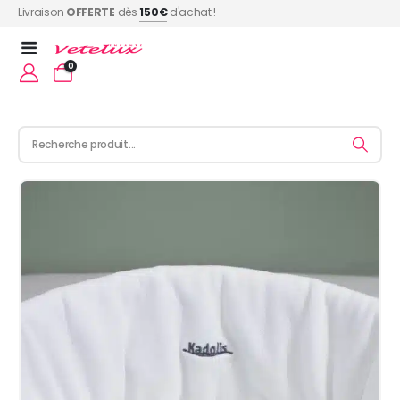
Livraison
OFFERTE
dès
150€
d'achat !
0