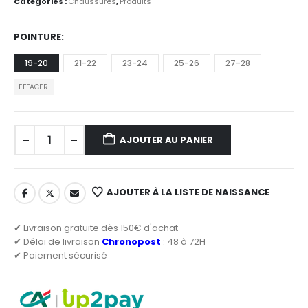
Catégories :
Chaussures
,
Produits
POINTURE
19-20
21-22
23-24
25-26
27-28
EFFACER
AJOUTER AU PANIER
AJOUTER À LA LISTE DE NAISSANCE
✔ Livraison gratuite dès 150€ d'achat
✔ Délai de livraison
Chronopost
: 48 à 72H
✔ Paiement sécurisé