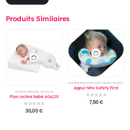
Produits Similaires
ACCESSOIRES SIEGE AUTO
,
PRODUITS
,
SIEGE AUTO
Appui tête Safety First
MATELAS BERCEAU
,
PRODUITS
Plan incliné bébé 60x120
0
sur 5
7,50
€
0
sur 5
30,00
€