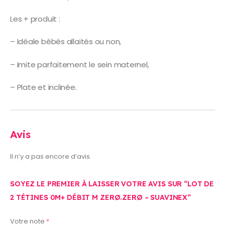
Les + produit :
– Idéale bébés allaités ou non,
– Imite parfaitement le sein maternel,
– Plate et inclinée.
Avis
Il n’y a pas encore d’avis.
SOYEZ LE PREMIER À LAISSER VOTRE AVIS SUR “LOT DE
2 TÉTINES 0M+ DÉBIT M ZERØ.ZERØ – SUAVINEX”
Votre note
*