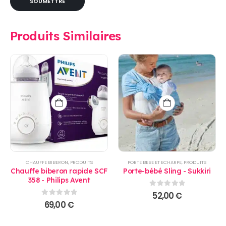
Produits Similaires
CHAUFFE BIBERON
,
PRODUITS
PORTE BEBE ET ECHARPE
,
PRODUITS
Chauffe biberon rapide SCF
Porte-bébé Sling - Sukkiri
358 - Philips Avent
0
sur 5
52,00
€
0
sur 5
69,00
€