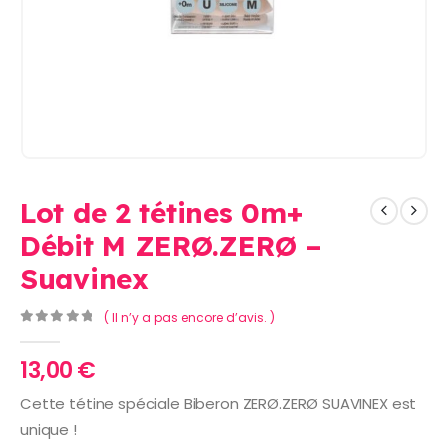
Lot de 2 tétines 0m+
Débit M ZERØ.ZERØ –
Suavinex
( Il n’y a pas encore d’avis. )
0
Sur 5
13,00
€
Cette tétine spéciale Biberon ZERØ.ZERØ SUAVINEX est
unique !