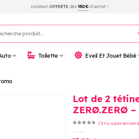
Livraison
OFFERTE
dès
150€
d'achat !
Auto
Toilette
Eveil Et Jouet Bébé
romo
Lot de 2 téti
ZERØ.ZERØ – 
( Il n’y a pas encore d
0
Sur 5