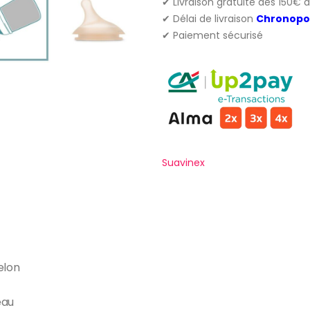
✔ Livraison gratuite dès 150€ 
✔ Délai de livraison
Chronopo
✔ Paiement sécurisé
Suavinex
elon
eau