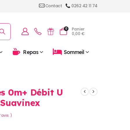
Contact
0262 42 11 74
Panier
0
0,00
€
Repas
Sommeil
nes 0m+ Débit U
Suavinex
’avis. )