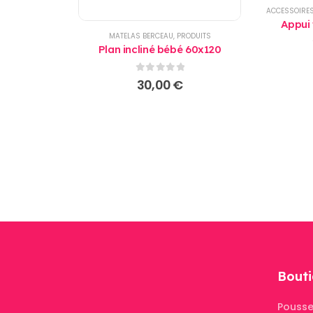
ACCESSOIRES
Appui 
MATELAS BERCEAU
,
PRODUITS
Plan incliné bébé 60x120
0
sur 5
30,00
€
Bouti
Pousse