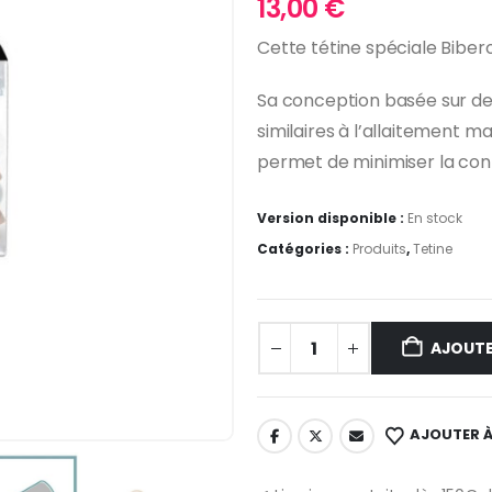
13,00
€
Cette tétine spéciale Bibe
Sa conception basée sur des
similaires à l’allaitement 
permet de minimiser la con
Version disponible :
En stock
Catégories :
Produits
,
Tetine
AJOUTE
AJOUTER À