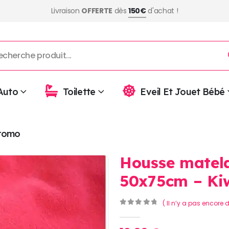
Livraison
OFFERTE
dès
150€
d'achat !
Auto
Toilette
Eveil Et Jouet Bébé
romo
Housse matela
50x75cm – Ki
( Il n’y a pas encore d
0
Sur 5