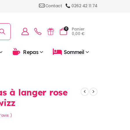
Contact
0262 42 11 74
Panier
0
0,00
€
Repas
Sommeil
s à langer rose
wizz
’avis. )