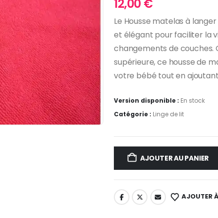
12,00
€
Le Housse matelas à langer g
et élégant pour faciliter la 
changements de couches. C
supérieure, ce housse de ma
votre bébé tout en ajoutant
Version disponible :
En stock
Catégorie :
Linge de lit
AJOUTER AU PANIER
AJOUTER À