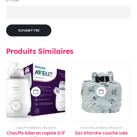
E-mail
*
Produits Similaires
CHAUFFE BIBERON
,
PRODUITS
COUCHES LAVABLES
,
PRODUITS
Chauffe biberon rapide SCF
Sac étanche couche sale